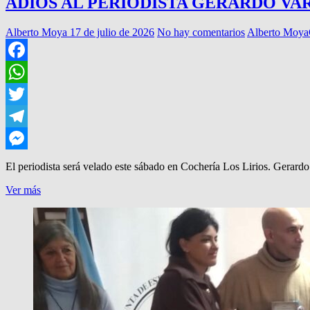
ADIOS AL PERIODISTA GERARDO V
Alberto Moya
17 de julio de 2026
No hay comentarios
Alberto Moya
Facebook
WhatsApp
Twitter
Telegram
Messenger
El periodista será velado este sábado en Cochería Los Lirios. Gerardo 
ADIOS
Ver más
AL
PERIODISTA
GERARDO
VARALDO