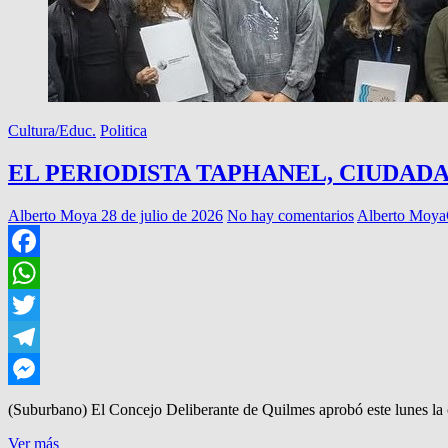
Cultura/Educ.
Politica
EL PERIODISTA TAPHANEL, CIUDAD
Alberto Moya
28 de julio de 2026
No hay comentarios
Alberto Moya
Facebook
WhatsApp
Twitter
Telegram
Messenger
(Suburbano) El Concejo Deliberante de Quilmes aprobó este lunes la
EL
Ver más