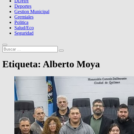
DDHH
Deportes
Gestion Municipal
Gremiales
Politica
Salud/Eco
Seguridad
Buscar
…
Etiqueta:
Alberto Moya