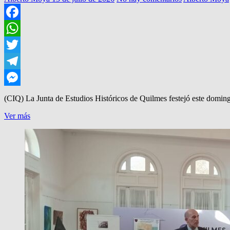
Facebook
WhatsApp
Twitter
Telegram
Messenger
(CIQ) La Junta de Estudios Históricos de Quilmes festejó este doming
HISTORIADORES,
Ver más
CON
NUEVO
LIBRO