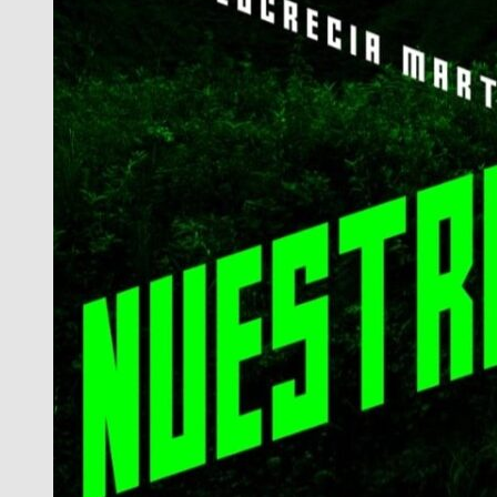
RECIBE
A
REAL
PILAR