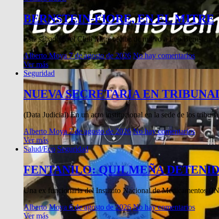
BERNSTEIN-FIORE, EN EL MITRE
Este sábado 8, el Club Mitre recibe de nuevo a Leo Bernstein y
Alberto Moya
7 de agosto de 2026
No hay comentarios
Ver más
Seguridad
NUEVA SECRETARIA EN TRIBUNA
(Data Judicial) En un acto institucional en la sede de los tribu
Alberto Moya
7 de agosto de 2026
No hay comentarios
Ver más
Salud/Eco
Seguridad
FENTANILO: QUILMEÑA DETENI
Una ex funcionaria del Instituto Nacional de Medicamentos (I
Alberto Moya
6 de agosto de 2026
No hay comentarios
Ver más