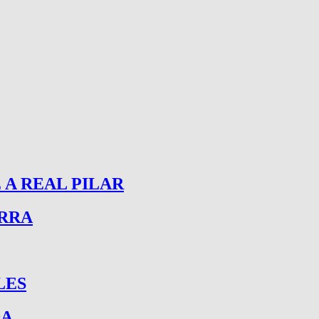
 A REAL PILAR
ERRA
LES
DA