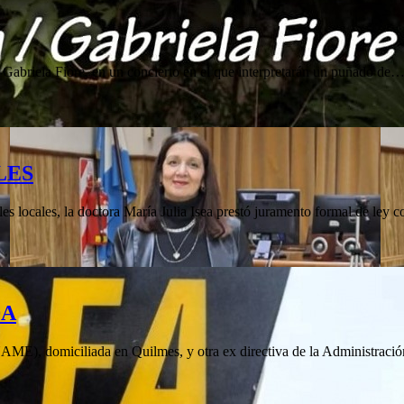
 Gabriela Fiore, en un concierto en el que interpretarán un puñado de
LES
nales locales, la doctora María Julia Isea prestó juramento formal de ley
DA
NAME), domiciliada en Quilmes, y otra ex directiva de la Administra