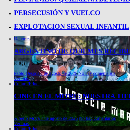
PERSECUSIÓN Y VUELCO
EXPLOTACION SEXUAL INFANTIL
Deportes
ARGENTINO DE QUILMES RECIBE
(CIQ) – Tarde de fútbol en el estadio más viejo de la ciudad. Es
Pablo Despos
8 de agosto de 2026
No hay comentarios
Ver más
Cultura/Educ.
CINE EN EL MITRE: NUESTRA TI
Este viernes 7, el Club Mitre invita a una noche de cine debat
Alberto Moya
7 de agosto de 2026
No hay comentarios
Ver más
Cultura/Educ.