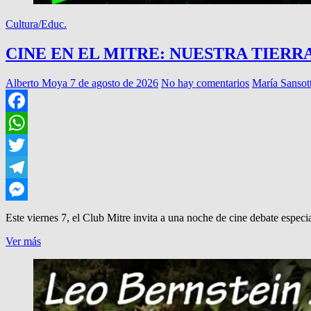
Cultura/Educ.
CINE EN EL MITRE: NUESTRA TIERR
Alberto Moya
7 de agosto de 2026
No hay comentarios
María Sansot
Facebook
WhatsApp
Twitter
Telegram
Messenger
Este viernes 7, el Club Mitre invita a una noche de cine debate espec
CINE
Ver más
EN
EL
MITRE:
NUESTRA
TIERRA