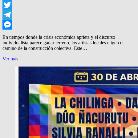
WhatsApp
Twitter
Telegram
Messenger
En tiempos donde la crisis económica aprieta y el discurso
individualista parece ganar terreno, los artistas locales eligen el
camino de la construcción colectiva. Este…
“DE
Ver más
FRENTE
MAL”:
MÚSICA,
AUTOGESTIÓN
Y
SOLIDARIDAD