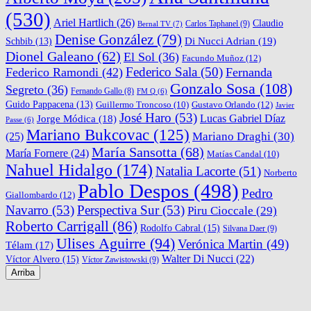
(530)
Ariel Hartlich
(26)
Claudio
Carlos Taphanel
(9)
Bernal TV
(7)
Denise González
(79)
Di Nucci Adrian
(19)
Schbib
(13)
Dionel Galeano
(62)
El Sol
(36)
Facundo Muñoz
(12)
Federico Sala
(50)
Federico Ramondi
(42)
Fernanda
Gonzalo Sosa
(108)
Segreto
(36)
Fernando Gallo
(8)
FM Q
(6)
Guido Pappacena
(13)
Gustavo Orlando
(12)
Guillermo Troncoso
(10)
Javier
José Haro
(53)
Lucas Gabriel Díaz
Jorge Módica
(18)
Passe
(6)
Mariano Bukcovac
(125)
Mariano Draghi
(30)
(25)
María Sansotta
(68)
María Fornere
(24)
Matías Candal
(10)
Nahuel Hidalgo
(174)
Natalia Lacorte
(51)
Norberto
Pablo Despos
(498)
Pedro
Giallombardo
(12)
Navarro
(53)
Perspectiva Sur
(53)
Piru Cioccale
(29)
Roberto Carrigall
(86)
Rodolfo Cabral
(15)
Silvana Daer
(9)
Ulises Aguirre
(94)
Verónica Martin
(49)
Télam
(17)
Walter Di Nucci
(22)
Víctor Alvero
(15)
Víctor Zawistowski
(9)
Arriba