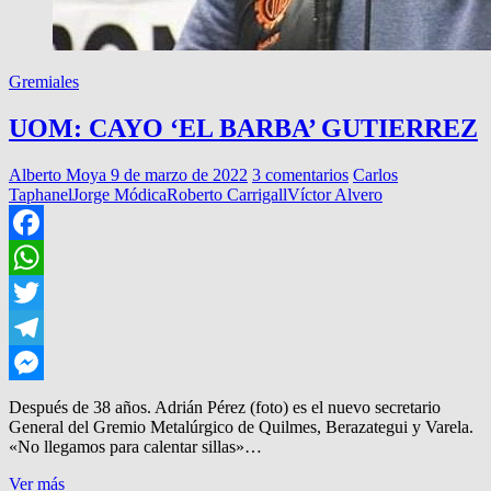
Gremiales
UOM: CAYO ‘EL BARBA’ GUTIERREZ
Alberto Moya
9 de marzo de 2022
3 comentarios
Carlos
Taphanel
Jorge Módica
Roberto Carrigall
Víctor Alvero
Facebook
WhatsApp
Twitter
Telegram
Messenger
Después de 38 años. Adrián Pérez (foto) es el nuevo secretario
General del Gremio Metalúrgico de Quilmes, Berazategui y Varela.
«No llegamos para calentar sillas»…
UOM:
Ver más