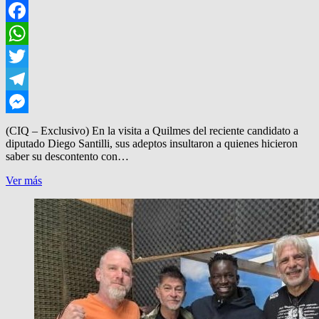
Facebook
WhatsApp
Twitter
Telegram
Messenger
(CIQ – Exclusivo) En la visita a Quilmes del reciente candidato a
diputado Diego Santilli, sus adeptos insultaron a quienes hicieron
saber su descontento con…
UNO
Ver más
DE
SANTILLI,
CACHETEO
A
UNA
MUJER