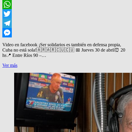
Facebook
WhatsApp
Twitter
Telegram
Messenger
Video en facebook ¡Ser solidarios es también en defensa propia,
Cuba no está sola!🇦🇷🇦🇷🇨🇺🇨🇺 📅 Jueves 30 de abril⏰ 20
hs📍 Entre Ríos 90 –…
FESTIVAL
Ver más
SOLIDARIO
POR
CUBA
EN
QUILMES