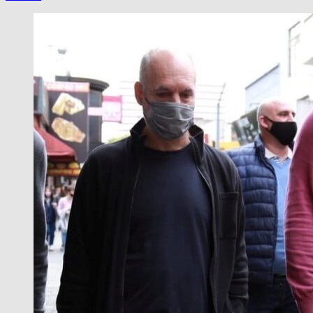
CAYO
‘EL
BARBA’
GUTIERREZ