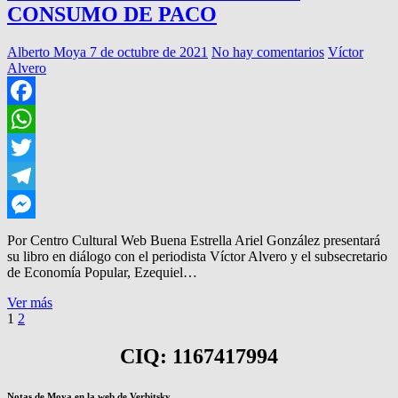
CONSUMO DE PACO
Alberto Moya
7 de octubre de 2021
No hay comentarios
Víctor
Alvero
Facebook
WhatsApp
Twitter
Telegram
Messenger
Por Centro Cultural Web Buena Estrella Ariel González presentará
su libro en diálogo con el periodista Víctor Alvero y el subsecretario
de Economía Popular, Ezequiel…
PRESENTA
Ver más
Paginación
Página
Página
Página
LIBRO
1
2
siguiente
SOBRE
de
SU
CIQ: 1167417994
entradas
CONSUMO
DE
PACO
Notas de Moya en la web de Verbitsky