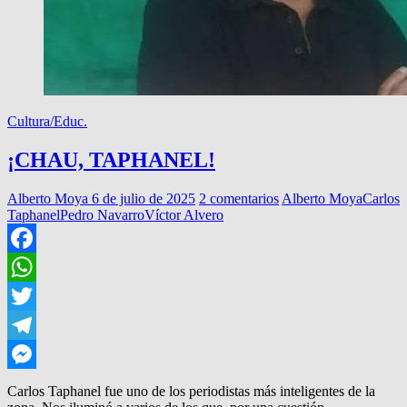
Cultura/Educ.
¡CHAU, TAPHANEL!
Alberto Moya
6 de julio de 2025
2 comentarios
Alberto Moya
Carlos
Taphanel
Pedro Navarro
Víctor Alvero
Facebook
WhatsApp
Twitter
Telegram
Messenger
Carlos Taphanel fue uno de los periodistas más inteligentes de la