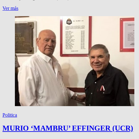
EL
Ver más
PRO
ACUERDA
CON
LLA.
UCR
Y
ARI,
NO
Politica
MURIO ‘MAMBRU’ EFFINGER (UCR)