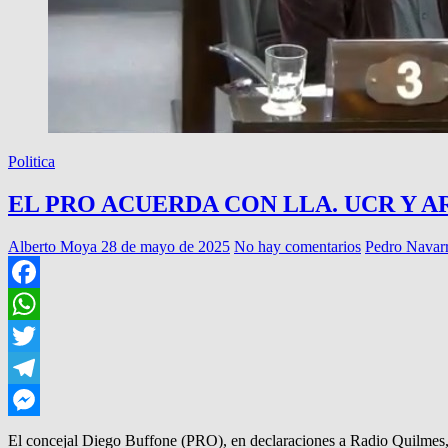
Politica
EL PRO ACUERDA CON LLA. UCR Y AR
Alberto Moya
28 de mayo de 2025
No hay comentarios
Pedro Navar
Facebook
WhatsApp
Twitter
Telegram
Messenger
El concejal Diego Buffone (PRO), en declaraciones a Radio Quilmes, 