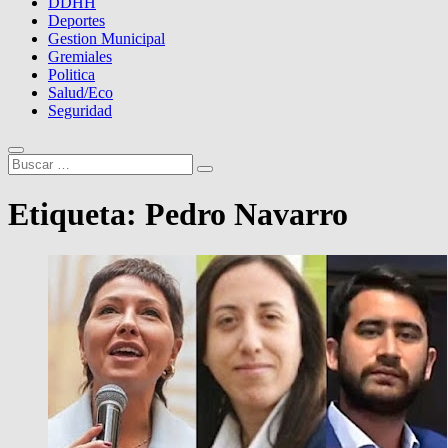
DDHH
Deportes
Gestion Municipal
Gremiales
Politica
Salud/Eco
Seguridad
Buscar
…
Etiqueta:
Pedro Navarro