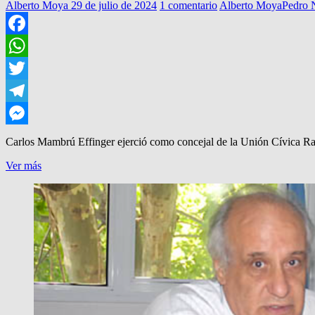
Alberto Moya
29 de julio de 2024
1 comentario
Alberto Moya
Pedro 
Facebook
WhatsApp
Twitter
Telegram
Messenger
Carlos Mambrú Effinger ejerció como concejal de la Unión Cívica Rad
MURIO
Ver más
‘MAMBRU’
EFFINGER
(UCR)