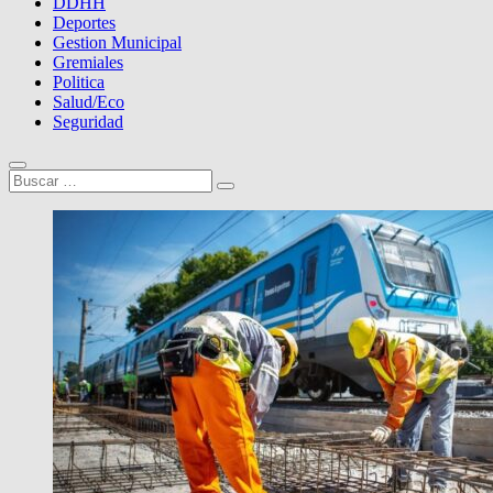
DDHH
Deportes
Gestion Municipal
Gremiales
Politica
Salud/Eco
Seguridad
Buscar
…