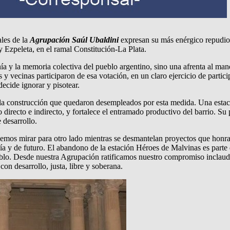
les de la
Agrupación Saúl Ubaldini
expresan su más enérgico repudio 
y Ezpeleta, en el ramal Constitución-La Plata.
anía y la memoria colectiva del pueblo argentino, sino una afrenta al ma
vecinas participaron de esa votación, en un claro ejercicio de partici
ecide ignorar y pisotear.
e la construcción que quedaron desempleados por esta medida. Una estac
irecto e indirecto, y fortalece el entramado productivo del barrio. Su 
 desarrollo.
mos mirar para otro lado mientras se desmantelan proyectos que honran 
anía y de futuro. El abandono de la estación Héroes de Malvinas es parte
blo. Desde nuestra Agrupación ratificamos nuestro compromiso inclaudi
on desarrollo, justa, libre y soberana.