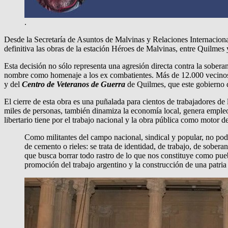
.
Desde la Secretaría de Asuntos de Malvinas y Relaciones Internaciona
definitiva las obras de la estación Héroes de Malvinas, entre Quilmes 
Esta decisión no sólo representa una agresión directa contra la sober
nombre como homenaje a los ex combatientes. Más de 12.000 vecinos y 
y del
Centro de Veteranos de Guerra
de Quilmes, que este gobierno d
El cierre de esta obra es una puñalada para cientos de trabajadores d
miles de personas, también dinamiza la economía local, genera empleo d
libertario tiene por el trabajo nacional y la obra pública como motor de
Como militantes del campo nacional, sindical y popular, no pode
de cemento o rieles: se trata de identidad, de trabajo, de sober
que busca borrar todo rastro de lo que nos constituye como pue
promoción del trabajo argentino y la construcción de una patria c