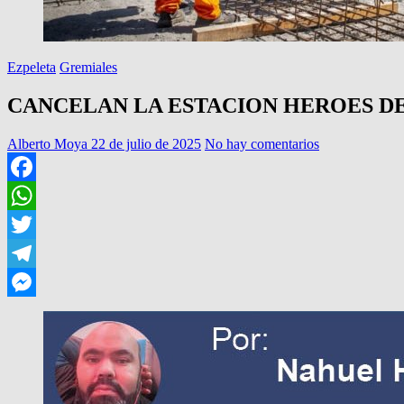
Ezpeleta
Gremiales
CANCELAN LA ESTACION HEROES D
Alberto Moya
22 de julio de 2025
No hay comentarios
Facebook
WhatsApp
Twitter
Telegram
Messenger