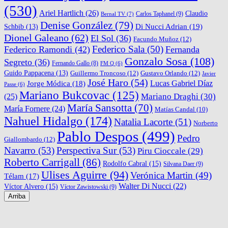
(530)
Ariel Hartlich
(26)
Claudio
Carlos Taphanel
(9)
Bernal TV
(7)
Denise González
(79)
Di Nucci Adrian
(19)
Schbib
(13)
Dionel Galeano
(62)
El Sol
(36)
Facundo Muñoz
(12)
Federico Sala
(50)
Federico Ramondi
(42)
Fernanda
Gonzalo Sosa
(108)
Segreto
(36)
Fernando Gallo
(8)
FM Q
(6)
Guido Pappacena
(13)
Guillermo Troncoso
(12)
Gustavo Orlando
(12)
Javier
José Haro
(54)
Lucas Gabriel Díaz
Jorge Módica
(18)
Passe
(6)
Mariano Bukcovac
(125)
Mariano Draghi
(30)
(25)
María Sansotta
(70)
María Fornere
(24)
Matías Candal
(10)
Nahuel Hidalgo
(174)
Natalia Lacorte
(51)
Norberto
Pablo Despos
(499)
Pedro
Giallombardo
(12)
Navarro
(53)
Perspectiva Sur
(53)
Piru Cioccale
(29)
Roberto Carrigall
(86)
Rodolfo Cabral
(15)
Silvana Daer
(9)
Ulises Aguirre
(94)
Verónica Martin
(49)
Télam
(17)
Walter Di Nucci
(22)
Víctor Alvero
(15)
Víctor Zawistowski
(9)
Arriba