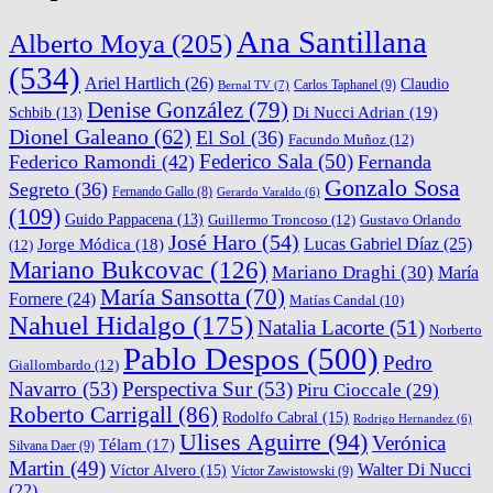
Ana Santillana
Alberto Moya
(205)
(534)
Ariel Hartlich
(26)
Claudio
Carlos Taphanel
(9)
Bernal TV
(7)
Denise González
(79)
Di Nucci Adrian
(19)
Schbib
(13)
Dionel Galeano
(62)
El Sol
(36)
Facundo Muñoz
(12)
Federico Sala
(50)
Federico Ramondi
(42)
Fernanda
Gonzalo Sosa
Segreto
(36)
Fernando Gallo
(8)
Gerardo Varaldo
(6)
(109)
Guido Pappacena
(13)
Guillermo Troncoso
(12)
Gustavo Orlando
José Haro
(54)
Lucas Gabriel Díaz
(25)
Jorge Módica
(18)
(12)
Mariano Bukcovac
(126)
Mariano Draghi
(30)
María
María Sansotta
(70)
Fornere
(24)
Matías Candal
(10)
Nahuel Hidalgo
(175)
Natalia Lacorte
(51)
Norberto
Pablo Despos
(500)
Pedro
Giallombardo
(12)
Navarro
(53)
Perspectiva Sur
(53)
Piru Cioccale
(29)
Roberto Carrigall
(86)
Rodolfo Cabral
(15)
Rodrigo Hernandez
(6)
Ulises Aguirre
(94)
Verónica
Télam
(17)
Silvana Daer
(9)
Martin
(49)
Walter Di Nucci
Víctor Alvero
(15)
Víctor Zawistowski
(9)
(22)