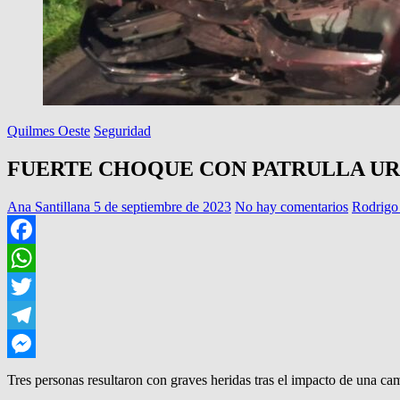
Quilmes Oeste
Seguridad
FUERTE CHOQUE CON PATRULLA U
Ana Santillana
5 de septiembre de 2023
No hay comentarios
Rodrigo
Facebook
WhatsApp
Twitter
Telegram
Messenger
Tres personas resultaron con graves heridas tras el impacto de una ca