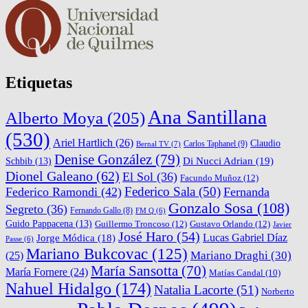
Etiquetas
Ana Santillana
Alberto Moya
(205)
(530)
Ariel Hartlich
(26)
Claudio
Carlos Taphanel
(9)
Bernal TV
(7)
Denise González
(79)
Di Nucci Adrian
(19)
Schbib
(13)
Dionel Galeano
(62)
El Sol
(36)
Facundo Muñoz
(12)
Federico Sala
(50)
Federico Ramondi
(42)
Fernanda
Gonzalo Sosa
(108)
Segreto
(36)
Fernando Gallo
(8)
FM Q
(6)
Guido Pappacena
(13)
Guillermo Troncoso
(12)
Gustavo Orlando
(12)
Javier
José Haro
(54)
Lucas Gabriel Díaz
Jorge Módica
(18)
Passe
(6)
Mariano Bukcovac
(125)
Mariano Draghi
(30)
(25)
María Sansotta
(70)
María Fornere
(24)
Matías Candal
(10)
Nahuel Hidalgo
(174)
Natalia Lacorte
(51)
Norberto