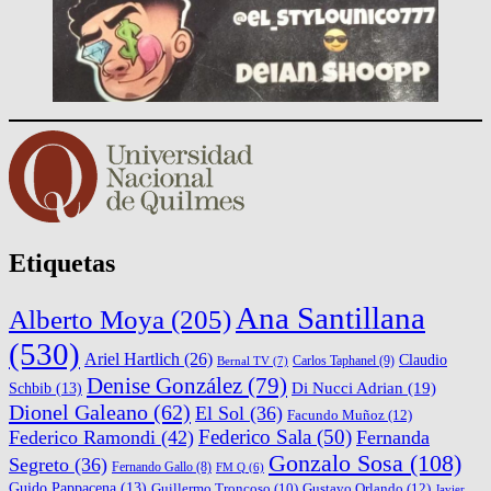
Etiquetas
Ana Santillana
Alberto Moya
(205)
(530)
Ariel Hartlich
(26)
Claudio
Carlos Taphanel
(9)
Bernal TV
(7)
Denise González
(79)
Di Nucci Adrian
(19)
Schbib
(13)
Dionel Galeano
(62)
El Sol
(36)
Facundo Muñoz
(12)
Federico Sala
(50)
Federico Ramondi
(42)
Fernanda
Gonzalo Sosa
(108)
Segreto
(36)
Fernando Gallo
(8)
FM Q
(6)
Guido Pappacena
(13)
Gustavo Orlando
(12)
Guillermo Troncoso
(10)
Javier