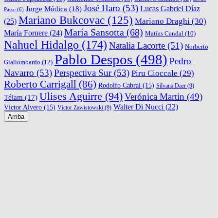
José Haro
(53)
Lucas Gabriel Díaz
Jorge Módica
(18)
Passe
(6)
Mariano Bukcovac
(125)
Mariano Draghi
(30)
(25)
María Sansotta
(68)
María Fornere
(24)
Matías Candal
(10)
Nahuel Hidalgo
(174)
Natalia Lacorte
(51)
Norberto
Pablo Despos
(498)
Pedro
Giallombardo
(12)
Navarro
(53)
Perspectiva Sur
(53)
Piru Cioccale
(29)
Roberto Carrigall
(86)
Rodolfo Cabral
(15)
Silvana Daer
(9)
Ulises Aguirre
(94)
Verónica Martin
(49)
Télam
(17)
Walter Di Nucci
(22)
Víctor Alvero
(15)
Víctor Zawistowski
(9)
Arriba