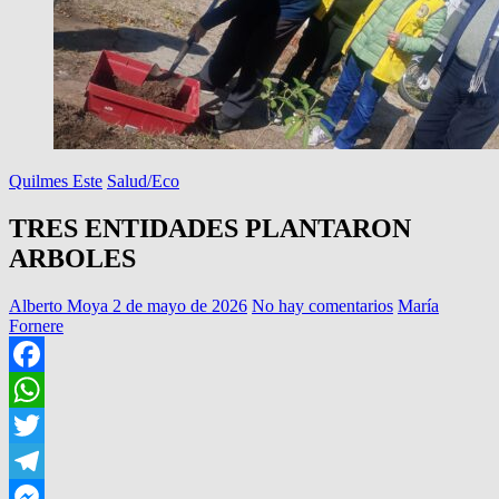
Quilmes Este
Salud/Eco
TRES ENTIDADES PLANTARON
ARBOLES
Alberto Moya
2 de mayo de 2026
No hay comentarios
María
Fornere
Facebook
WhatsApp
Twitter
Telegram