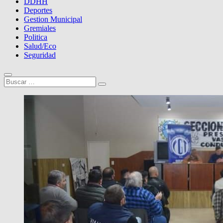
DDHH
Deportes
Gestion Municipal
Gremiales
Politica
Salud/Eco
Seguridad
Buscar
…