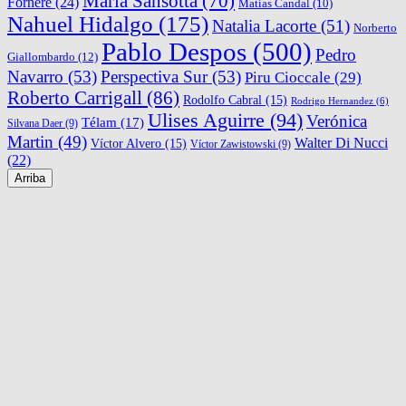
María Sansotta
(70)
Fornere
(24)
Matías Candal
(10)
Nahuel Hidalgo
(175)
Natalia Lacorte
(51)
Norberto
Pablo Despos
(500)
Pedro
Giallombardo
(12)
Navarro
(53)
Perspectiva Sur
(53)
Piru Cioccale
(29)
Roberto Carrigall
(86)
Rodolfo Cabral
(15)
Rodrigo Hernandez
(6)
Ulises Aguirre
(94)
Verónica
Télam
(17)
Silvana Daer
(9)
Martin
(49)
Walter Di Nucci
Víctor Alvero
(15)
Víctor Zawistowski
(9)
(22)
Arriba