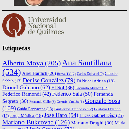
Etiquetas
Ana Santillana
Alberto Moya
(205)
(534)
Ariel Hartlich
(26)
Claudio
Carlos Taphanel
(9)
Bernal TV
(7)
Denise González
(79)
Di Nucci Adrian
(19)
Schbib
(13)
Dionel Galeano
(62)
El Sol
(36)
Facundo Muñoz
(12)
Federico Sala
(50)
Federico Ramondi
(42)
Fernanda
Gonzalo Sosa
Segreto
(36)
Fernando Gallo
(8)
Gerardo Varaldo
(6)
(109)
Guido Pappacena
(13)
Guillermo Troncoso
(12)
Gustavo Orlando
José Haro
(54)
Lucas Gabriel Díaz
(25)
Jorge Módica
(18)
(12)
Mariano Bukcovac
(126)
Mariano Draghi
(30)
María