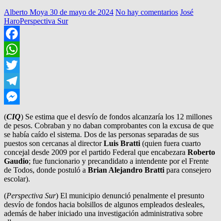
Alberto Moya
30 de mayo de 2024
No hay comentarios
José
Haro
Perspectiva Sur
Facebook
WhatsApp
Twitter
Telegram
Messenger
(
CIQ
) Se estima que el desvío de fondos alcanzaría los 12 millones
de pesos. Cobraban y no daban comprobantes con la excusa de que
se había caído el sistema. Dos de las personas separadas de sus
puestos son cercanas al director
Luis Bratti
(quien fuera cuarto
concejal desde 2009 por el partido Federal que encabezara
Roberto
Gaudio
; fue funcionario y precandidato a intendente por el Frente
de Todos, donde postuló a
Brian Alejandro Bratti
para consejero
escolar).
(
Perspectiva Sur
) El municipio denunció penalmente el presunto
desvío de fondos hacia bolsillos de algunos empleados desleales,
además de haber iniciado una investigación administrativa sobre