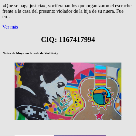
Messenger
«Que se haga justicia», vociferaban los que organizaron el escrache
frente a la casa del presunto violador de la hija de su nuera. Fue
en…
TIROS
Ver más
EN
ESCRACHE
CIQ: 1167417994
A
PRESUNTO
VIOLADOR
Notas de Moya en la web de Verbitsky