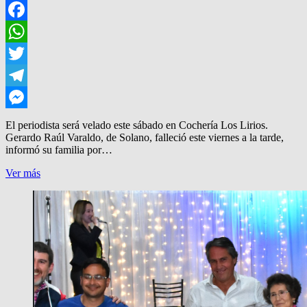
Facebook
WhatsApp
Twitter
Telegram
Messenger
El periodista será velado este sábado en Cochería Los Lirios.
Gerardo Raúl Varaldo, de Solano, falleció este viernes a la tarde,
informó su familia por…
ADIOS
Ver más
AL
PERIODISTA
GERARDO
VARALDO