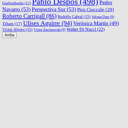
Pablo Despos
(498)
Pedro
Giallombardo
(12)
Navarro
(53)
Perspectiva Sur
(53)
Piru Cioccale
(29)
Roberto Carrigall
(86)
Rodolfo Cabral
(15)
Silvana Daer
(9)
Ulises Aguirre
(94)
Verónica Martin
(49)
Télam
(17)
Walter Di Nucci
(22)
Víctor Alvero
(15)
Víctor Zawistowski
(9)
Arriba