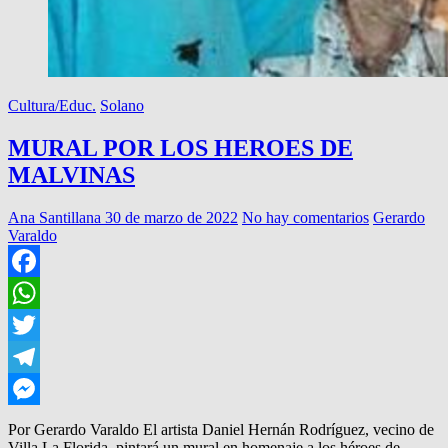
Cultura/Educ.
Solano
MURAL POR LOS HEROES DE
MALVINAS
Ana Santillana
30 de marzo de 2022
No hay comentarios
Gerardo
Varaldo
Facebook
WhatsApp
Twitter
Telegram
Messenger
Por Gerardo Varaldo El artista Daniel Hernán Rodríguez, vecino de
Villa La Florida, pintará un mural en homenaje a los héroes de