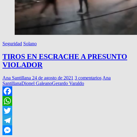
Seguridad
Solano
TIROS EN ESCRACHE A PRESUNTO
VIOLADOR
Ana Santillana
24 de agosto de 2021
3 comentarios
Ana
Santillana
Dionel Galeano
Gerardo Varaldo
Facebook
WhatsApp
Twitter
Telegram