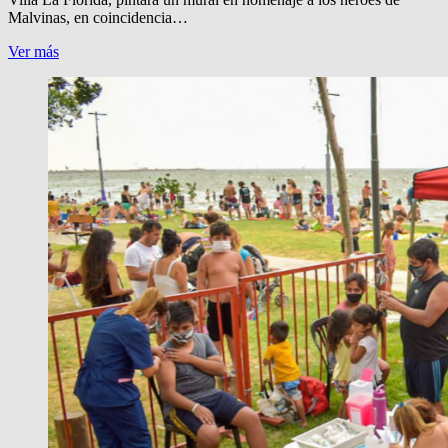
Malvinas, en coincidencia…
MURAL
Ver más
POR
LOS
HEROES
DE
MALVINAS