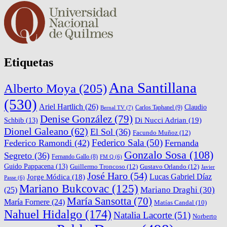
Etiquetas
Ana Santillana
Alberto Moya
(205)
(530)
Ariel Hartlich
(26)
Claudio
Carlos Taphanel
(9)
Bernal TV
(7)
Denise González
(79)
Di Nucci Adrian
(19)
Schbib
(13)
Dionel Galeano
(62)
El Sol
(36)
Facundo Muñoz
(12)
Federico Sala
(50)
Federico Ramondi
(42)
Fernanda
Gonzalo Sosa
(108)
Segreto
(36)
Fernando Gallo
(8)
FM Q
(6)
Guido Pappacena
(13)
Guillermo Troncoso
(12)
Gustavo Orlando
(12)
Javier
José Haro
(54)
Lucas Gabriel Díaz
Jorge Módica
(18)
Passe
(6)
Mariano Bukcovac
(125)
Mariano Draghi
(30)
(25)
María Sansotta
(70)
María Fornere
(24)
Matías Candal
(10)
Nahuel Hidalgo
(174)
Natalia Lacorte
(51)
Norberto