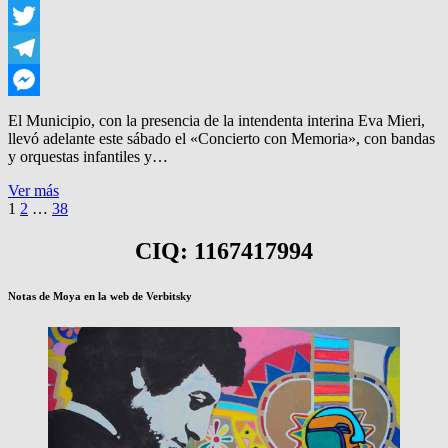
WhatsApp
Twitter
Telegram
Messenger
El Municipio, con la presencia de la intendenta interina Eva Mieri,
llevó adelante este sábado el «Concierto con Memoria», con bandas
y orquestas infantiles y…
«CONCIERTO
Ver más
Paginación
Página
Página
Página
CON
Página
1
2
…
38
MEMORIA»,
siguiente
de
EN
CIQ: 1167417994
entradas
EL
CPA
L.
Notas de Moya en la web de Verbitsky
FAVIO