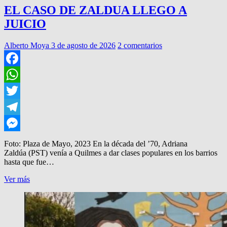
EL CASO DE ZALDUA LLEGO A
JUICIO
Alberto Moya
3 de agosto de 2026
2 comentarios
Facebook
WhatsApp
Twitter
Telegram
Messenger
Foto: Plaza de Mayo, 2023 En la década del ’70, Adriana
Zaldúa (PST) venía a Quilmes a dar clases populares en los barrios
hasta que fue…
EL
Ver más
CASO
DE
ZALDUA
LLEGO
A