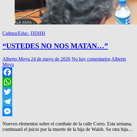
Cultura/Educ.
DDHH
“USTEDES NO NOS MATAN…”
Alberto Moya
24 de mayo de 2026
No hay comentarios
Alberto
Moya
Facebook
WhatsApp
Twitter
Telegram
Messenger
Nuevos elementos sobre el combate de la calle Corro. Esta semana,
continuará el juicio por la muerte de la hija de Walsh. Su otra hija…