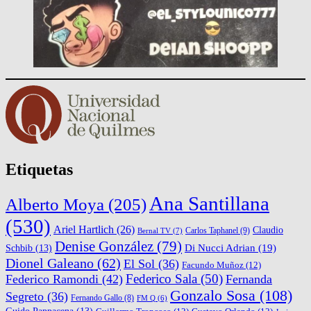
Etiquetas
Ana Santillana
Alberto Moya
(205)
(530)
Ariel Hartlich
(26)
Claudio
Carlos Taphanel
(9)
Bernal TV
(7)
Denise González
(79)
Di Nucci Adrian
(19)
Schbib
(13)
Dionel Galeano
(62)
El Sol
(36)
Facundo Muñoz
(12)
Federico Sala
(50)
Federico Ramondi
(42)
Fernanda
Gonzalo Sosa
(108)
Segreto
(36)
Fernando Gallo
(8)
FM Q
(6)