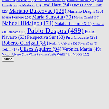
Guido Pappacena
(13)
Guillermo Troncoso
(12)
Gustavo Orlando
(12)
Javier
José Haro
(54)
Lucas Gabriel Díaz
Jorge Módica
(18)
Passe
(6)
Mariano Bukcovac
(125)
Mariano Draghi
(30)
(25)
María Sansotta
(70)
María Fornere
(24)
Matías Candal
(10)
Nahuel Hidalgo
(174)
Natalia Lacorte
(51)
Norberto
Pablo Despos
(499)
Pedro
Giallombardo
(12)
Navarro
(53)
Perspectiva Sur
(53)
Piru Cioccale
(29)
Roberto Carrigall
(86)
Rodolfo Cabral
(15)
Silvana Daer
(9)
Ulises Aguirre
(94)
Verónica Martin
(49)
Télam
(17)
Walter Di Nucci
(22)
Víctor Alvero
(15)
Víctor Zawistowski
(9)
Arriba