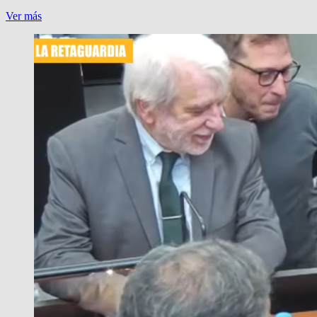
LA
Ver más
UCR
VERSUS
MILEI,
POR
DERECHOS
HUMANOS