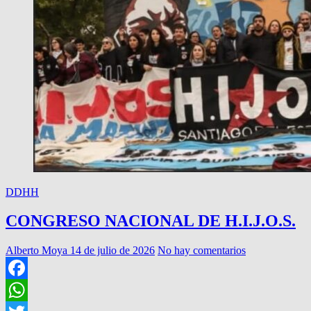
JUICIO
DDHH
CONGRESO NACIONAL DE H.I.J.O.S.
Alberto Moya
14 de julio de 2026
No hay comentarios
Facebook