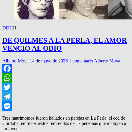
DDHH
DE QUILMES A LA PERLA, EL AMOR
VENCIO AL ODIO
Alberto Moya
14 de mayo de 2026
1 comentario
Alberto Moya
Facebook
WhatsApp
Twitter
Telegram
Messenger
Tres matrimonios fueron hallados en parejas en La Perla, el ccd de
Córdoba, entre los restos removidos de 17 personas que incluyen a
un joven…