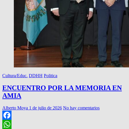
Cultura/Educ.
DDHH
Politica
ENCUENTRO POR LA MEMORIA EN
AMIA
Alberto Moya
1 de julio de 2026
No hay comentarios
Facebook