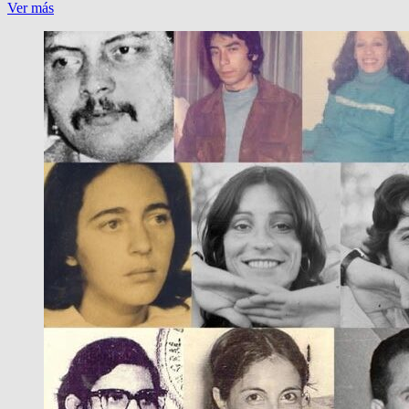
“USTEDES
Ver más
NO
NOS
MATAN…”