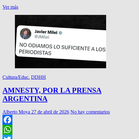
DE
Ver más
QUILMES
A
LA
PERLA,
EL
AMOR
VENCIO
AL
ODIO
Cultura/Educ.
DDHH
AMNESTY, POR LA PRENSA
ARGENTINA
Alberto Moya
27 de abril de 2026
No hay comentarios
Facebook