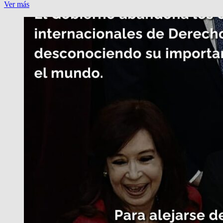
UNA
Ver más
ASESINADA
CADA
30
HORAS