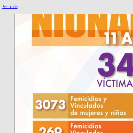
DDHH:
Ver más
PREMIO
LITERARIO
A
UNA
QUILMEÑA