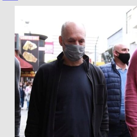
CAYO
‘EL
BARBA’
GUTIERREZ