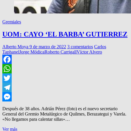
Gremiales
UOM: CAYO ‘EL BARBA’ GUTIERREZ
Alberto Moya
9 de marzo de 2022
3 comentarios
Carlos
Taphanel
Jorge Módica
Roberto Carrigall
Víctor Alvero
Facebook
WhatsApp
Twitter
Telegram
Messenger
Después de 38 años. Adrián Pérez (foto) es el nuevo secretario
General del Gremio Metalúrgico de Quilmes, Berazategui y Varela.
«No llegamos para calentar sillas»…
UOM:
Ver más