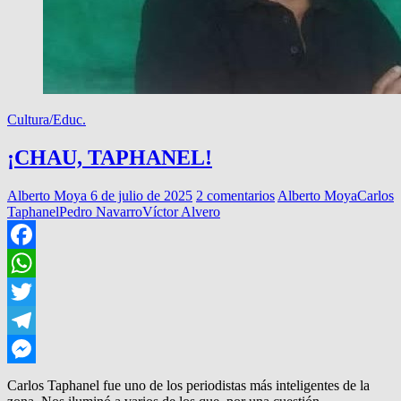
Cultura/Educ.
¡CHAU, TAPHANEL!
Alberto Moya
6 de julio de 2025
2 comentarios
Alberto Moya
Carlos
Taphanel
Pedro Navarro
Víctor Alvero
Facebook
WhatsApp
Twitter
Telegram
Messenger
Carlos Taphanel fue uno de los periodistas más inteligentes de la