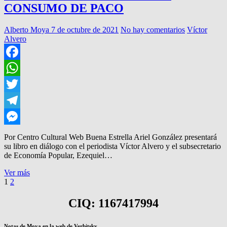
CONSUMO DE PACO
Alberto Moya
7 de octubre de 2021
No hay comentarios
Víctor
Alvero
Facebook
WhatsApp
Twitter
Telegram
Messenger
Por Centro Cultural Web Buena Estrella Ariel González presentará
su libro en diálogo con el periodista Víctor Alvero y el subsecretario
de Economía Popular, Ezequiel…
PRESENTA
Ver más
Paginación
Página
Página
Página
LIBRO
1
2
siguiente
SOBRE
de
SU
CIQ: 1167417994
entradas
CONSUMO
DE
PACO
Notas de Moya en la web de Verbitsky