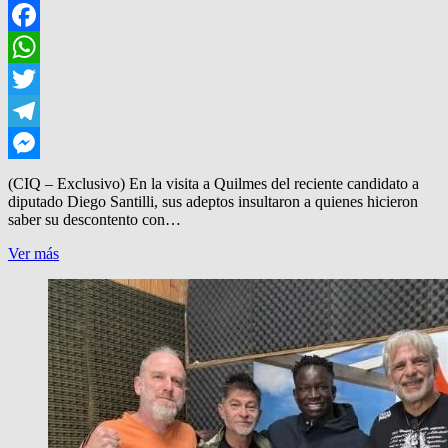
Facebook
WhatsApp
Twitter
Telegram
Messenger
(CIQ – Exclusivo) En la visita a Quilmes del reciente candidato a
diputado Diego Santilli, sus adeptos insultaron a quienes hicieron
saber su descontento con…
UNO
Ver más
DE
SANTILLI,
CACHETEO
A
UNA
MUJER