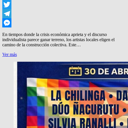
WhatsApp
Twitter
Telegram
Messenger
En tiempos donde la crisis económica aprieta y el discurso
individualista parece ganar terreno, los artistas locales eligen el
camino de la construcción colectiva. Este…
“DE
Ver más
FRENTE
MAL”:
MÚSICA,
AUTOGESTIÓN
Y
SOLIDARIDAD