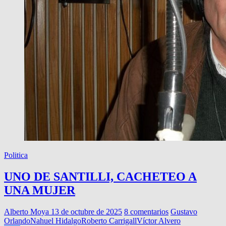
Politica
UNO DE SANTILLI, CACHETEO A
UNA MUJER
Alberto Moya
13 de octubre de 2025
8 comentarios
Gustavo
Orlando
Nahuel Hidalgo
Roberto Carrigall
Víctor Alvero