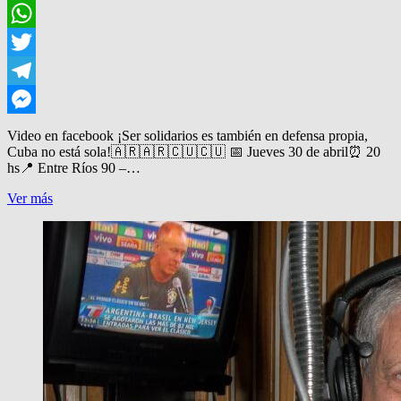
Facebook
WhatsApp
Twitter
Telegram
Messenger
Video en facebook ¡Ser solidarios es también en defensa propia,
Cuba no está sola!🇦🇷🇦🇷🇨🇺🇨🇺 📅 Jueves 30 de abril⏰ 20
hs📍 Entre Ríos 90 –…
FESTIVAL
Ver más
SOLIDARIO
POR
CUBA
EN
QUILMES