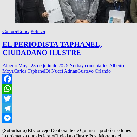
Cultura/Educ.
Politica
EL PERIODISTA TAPHANEL,
CIUDADANO ILUSTRE
Alberto Moya
28 de julio de 2026
No hay comentarios
Alberto
Moya
Carlos Taphanel
Di Nucci Adrian
Gustavo Orlando
Facebook
WhatsApp
Twitter
Telegram
Messenger
(Suburbano) El Concejo Deliberante de Quilmes aprobó este lunes
la ordenanza que declara «Ciudadano Ilustre Post Mortem del