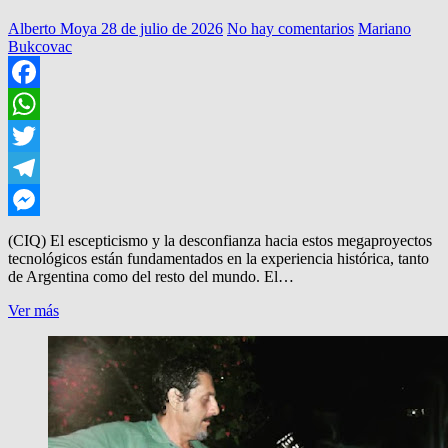
Alberto Moya
28 de julio de 2026
No hay comentarios
Mariano
Bukcovac
Facebook
WhatsApp
Twitter
Telegram
Messenger
(CIQ) El escepticismo y la desconfianza hacia estos megaproyectos
tecnológicos están fundamentados en la experiencia histórica, tanto
de Argentina como del resto del mundo. El…
¿POR
Ver más
QUE
VIENEN
POR
LA
PATAGONIA?