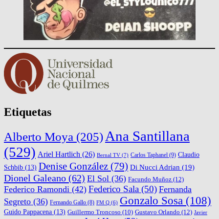
Etiquetas
Ana Santillana
Alberto Moya
(205)
(529)
Ariel Hartlich
(26)
Claudio
Carlos Taphanel
(9)
Bernal TV
(7)
Denise González
(79)
Di Nucci Adrian
(19)
Schbib
(13)
Dionel Galeano
(62)
El Sol
(36)
Facundo Muñoz
(12)
Federico Sala
(50)
Federico Ramondi
(42)
Fernanda
Gonzalo Sosa
(108)
Segreto
(36)
Fernando Gallo
(8)
FM Q
(6)
Guido Pappacena
(13)
Gustavo Orlando
(12)
Guillermo Troncoso
(10)
Javier