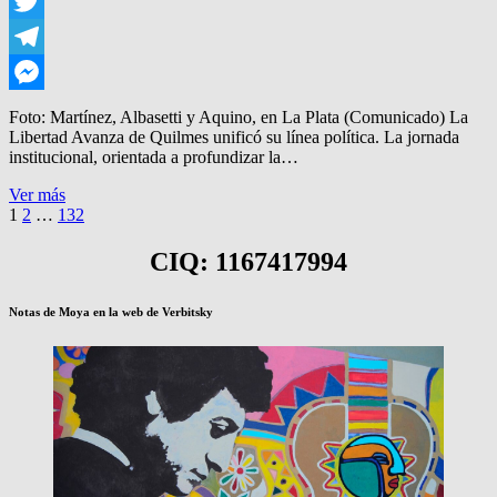
WhatsApp
Twitter
Telegram
Messenger
Foto: Martínez, Albasetti y Aquino, en La Plata (Comunicado) La
Libertad Avanza de Quilmes unificó su línea política. La jornada
institucional, orientada a profundizar la…
MORGUEN
Ver más
Paginación
Página
Página
Página
PRESIDIRA
Página
1
2
…
132
EL
siguiente
de
BLOQUE
CIQ: 1167417994
entradas
LLA
Notas de Moya en la web de Verbitsky