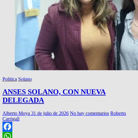
Politica
Solano
ANSES SOLANO, CON NUEVA
DELEGADA
Alberto Moya
31 de julio de 2026
No hay comentarios
Roberto
Carrigall
Facebook