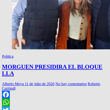
Politica
MORGUEN PRESIDIRA EL BLOQUE
LLA
Alberto Moya
11 de julio de 2026
No hay comentarios
Roberto
Carrigall
Facebook