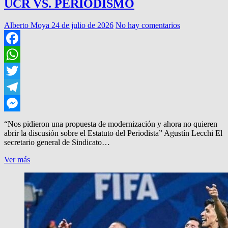
UCR VS. PERIODISMO
Alberto Moya
24 de julio de 2026
No hay comentarios
Facebook
WhatsApp
Twitter
Telegram
Messenger
“Nos pidieron una propuesta de modernización y ahora no quieren
abrir la discusión sobre el Estatuto del Periodista” Agustín Lecchi El
secretario general de Sindicato…
UCR
Ver más
VS.
PERIODISMO