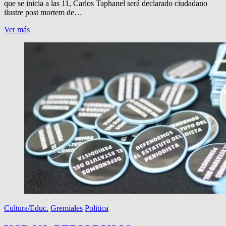
que se inicia a las 11, Carlos Taphanel será declarado ciudadano
ilustre post mortem de…
EL
Ver más
HCD
HOMENAJEA
A
TAPHANEL
Cultura/Educ.
Gremiales
Politica