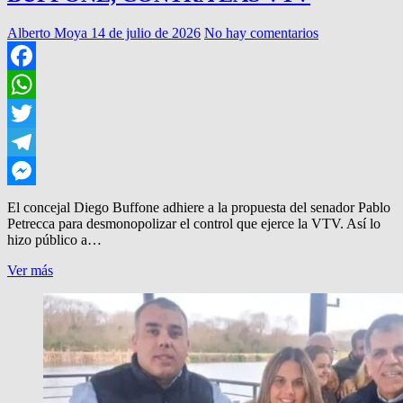
Alberto Moya
14 de julio de 2026
No hay comentarios
Facebook
WhatsApp
Twitter
Telegram
Messenger
El concejal Diego Buffone adhiere a la propuesta del senador Pablo
Petrecca para desmonopolizar el control que ejerce la VTV. Así lo
hizo público a…
BUFFONE,
Ver más
CONTRA
LAS
VTV