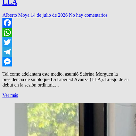
LLA
Alberto Moya
14 de julio de 2026
No hay comentarios
Facebook
WhatsApp
Twitter
Telegram
Messenger
Tal como adelantara este medio, asumió Sabrina Morguen la
presidencia de su bloque La Libertad Avanza (LLA). Luego de su
debut en la sesión ordinaria…
MORGUEN
Ver más
YA
PRESIDE
EL
BLOQUE
LLA