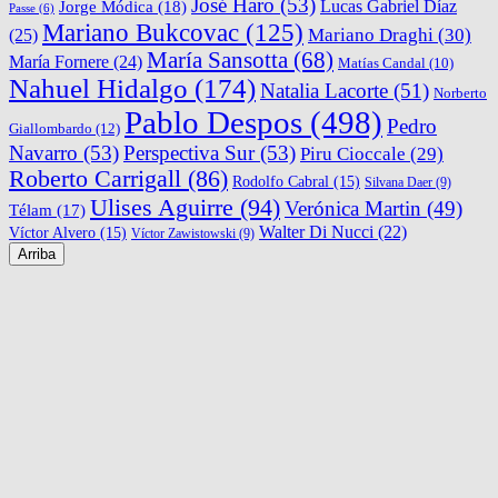
José Haro
(53)
Lucas Gabriel Díaz
Jorge Módica
(18)
Passe
(6)
Mariano Bukcovac
(125)
Mariano Draghi
(30)
(25)
María Sansotta
(68)
María Fornere
(24)
Matías Candal
(10)
Nahuel Hidalgo
(174)
Natalia Lacorte
(51)
Norberto
Pablo Despos
(498)
Pedro
Giallombardo
(12)
Navarro
(53)
Perspectiva Sur
(53)
Piru Cioccale
(29)
Roberto Carrigall
(86)
Rodolfo Cabral
(15)
Silvana Daer
(9)
Ulises Aguirre
(94)
Verónica Martin
(49)
Télam
(17)
Walter Di Nucci
(22)
Víctor Alvero
(15)
Víctor Zawistowski
(9)
Arriba