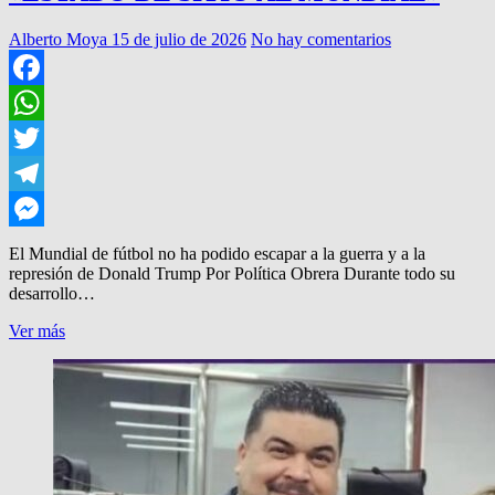
Alberto Moya
15 de julio de 2026
No hay comentarios
Facebook
WhatsApp
Twitter
Telegram
Messenger
El Mundial de fútbol no ha podido escapar a la guerra y a la
represión de Donald Trump Por Política Obrera Durante todo su
desarrollo…
«ESTADO
Ver más
DE
SITIO
AL
MUNDIAL»