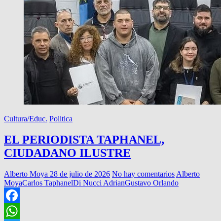
Cultura/Educ.
Politica
EL PERIODISTA TAPHANEL,
CIUDADANO ILUSTRE
Alberto Moya
28 de julio de 2026
No hay comentarios
Alberto
Moya
Carlos Taphanel
Di Nucci Adrian
Gustavo Orlando
Facebook