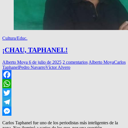
Cultura/Educ.
¡CHAU, TAPHANEL!
Alberto Moya
6 de julio de 2025
2 comentarios
Alberto Moya
Carlos
Taphanel
Pedro Navarro
Víctor Alvero
Facebook
WhatsApp
Twitter
Telegram
Messenger
Carlos Taphanel fue uno de los periodistas más inteligentes de la
zona. Nos iluminó a varios de los que, por una cuestión