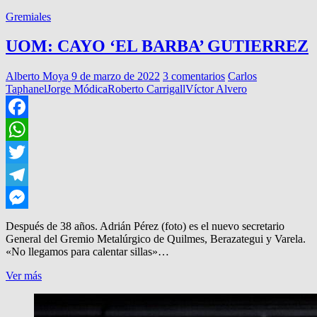
Gremiales
UOM: CAYO ‘EL BARBA’ GUTIERREZ
Alberto Moya
9 de marzo de 2022
3 comentarios
Carlos
Taphanel
Jorge Módica
Roberto Carrigall
Víctor Alvero
Facebook
WhatsApp
Twitter
Telegram
Messenger
Después de 38 años. Adrián Pérez (foto) es el nuevo secretario
General del Gremio Metalúrgico de Quilmes, Berazategui y Varela.
«No llegamos para calentar sillas»…
UOM:
Ver más
CAYO
‘EL
BARBA’