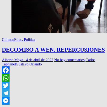
Cultura/Educ.
Politica
DECOMISO A WEN. REPERCUSIONES
Alberto Moya
14 de abril de 2022
No hay comentarios
Carlos
Taphanel
Gustavo Orlando
Facebook
WhatsApp
Twitter
Telegram