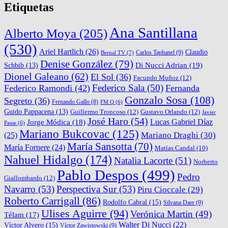
Etiquetas
Ana Santillana
Alberto Moya
(205)
(530)
Ariel Hartlich
(26)
Claudio
Carlos Taphanel
(9)
Bernal TV
(7)
Denise González
(79)
Di Nucci Adrian
(19)
Schbib
(13)
Dionel Galeano
(62)
El Sol
(36)
Facundo Muñoz
(12)
Federico Sala
(50)
Federico Ramondi
(42)
Fernanda
Gonzalo Sosa
(108)
Segreto
(36)
Fernando Gallo
(8)
FM Q
(6)
Guido Pappacena
(13)
Guillermo Troncoso
(12)
Gustavo Orlando
(12)
Javier
José Haro
(54)
Lucas Gabriel Díaz
Jorge Módica
(18)
Passe
(6)
Mariano Bukcovac
(125)
Mariano Draghi
(30)
(25)
María Sansotta
(70)
María Fornere
(24)
Matías Candal
(10)
Nahuel Hidalgo
(174)
Natalia Lacorte
(51)
Norberto
Pablo Despos
(499)
Pedro
Giallombardo
(12)
Navarro
(53)
Perspectiva Sur
(53)
Piru Cioccale
(29)
Roberto Carrigall
(86)
Rodolfo Cabral
(15)
Silvana Daer
(9)
Ulises Aguirre
(94)
Verónica Martin
(49)
Télam
(17)
Walter Di Nucci
(22)
Víctor Alvero
(15)
Víctor Zawistowski
(9)