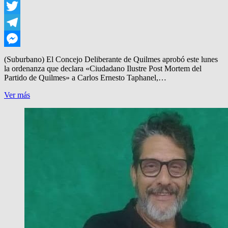
WhatsApp
Twitter
Telegram
Messenger
(Suburbano) El Concejo Deliberante de Quilmes aprobó este lunes
la ordenanza que declara «Ciudadano Ilustre Post Mortem del
Partido de Quilmes» a Carlos Ernesto Taphanel,…
EL
Ver más
PERIODISTA
TAPHANEL,
CIUDADANO
ILUSTRE