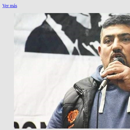
JUEZ
Ver más
MEIZNER:
«VENIA
POR
MI»
AL
TOMAR
REHENES