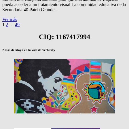
pueda acceder a un tratamiento visual La comunidad educativa de la
Secundaria 40 Patria Grande…
JAZMIN
Ver más
Paginación
Página
Página
Página
NECESITA
Página
1
2
…
49
VER
siguiente
de
BIEN
CIQ: 1167417994
entradas
Notas de Moya en la web de Verbitsky