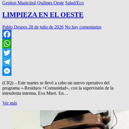
Gestion Municipal
Quilmes Oeste
Salud/Eco
LIMPIEZA EN EL OESTE
Pablo Despos
28 de julio de 2026
No hay comentarios
Facebook
WhatsApp
Twitter
Telegram
Messenger
(CIQ) – Este martes se llevó a cabo un nuevo operativo del
programa «-Residuos +Comunidad», con la supervisión de la
intendenta interina, Eva Mieri. En…
LIMPIEZA
Ver más
EN
EL
OESTE