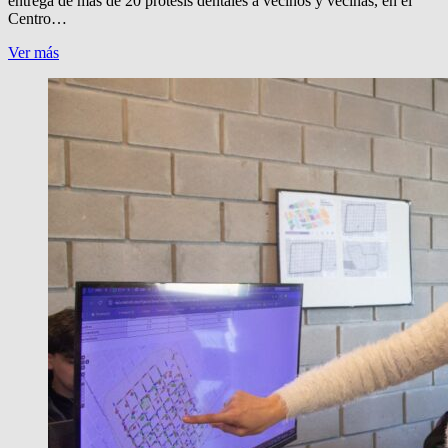
entrega de más de 20 prótesis dentales a vecinos y vecinas, en el
Centro…
PROTESIS
Ver más
DENTALES
DEL
MUNICIPIO