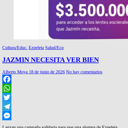
Cultura/Educ.
Ezpeleta
Salud/Eco
JAZMIN NECESITA VER BIEN
Alberto Moya
18 de junio de 2026
No hay comentarios
Facebook
WhatsApp
Twitter
Telegram
Messenger
Lanzan una campaña solidaria para que una alumna de Ezpeleta