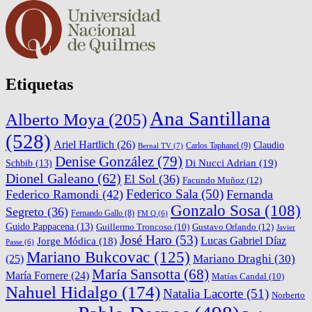
Etiquetas
Ana Santillana
Alberto Moya
(205)
(528)
Ariel Hartlich
(26)
Claudio
Carlos Taphanel
(9)
Bernal TV
(7)
Denise González
(79)
Di Nucci Adrian
(19)
Schbib
(13)
Dionel Galeano
(62)
El Sol
(36)
Facundo Muñoz
(12)
Federico Sala
(50)
Federico Ramondi
(42)
Fernanda
Gonzalo Sosa
(108)
Segreto
(36)
Fernando Gallo
(8)
FM Q
(6)
Guido Pappacena
(13)
Gustavo Orlando
(12)
Guillermo Troncoso
(10)
Javier
José Haro
(53)
Lucas Gabriel Díaz
Jorge Módica
(18)
Passe
(6)
Mariano Bukcovac
(125)
Mariano Draghi
(30)
(25)
María Sansotta
(68)
María Fornere
(24)
Matías Candal
(10)
Nahuel Hidalgo
(174)
Natalia Lacorte
(51)
Norberto