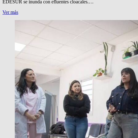
EDESUR se inunda con efluentes cloacales.…
CORTAN
Ver más
AVENIDA
POR
FALTA
DE
LUZ