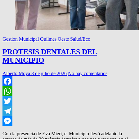
Gestion Municipal
Quilmes Oeste
Salud/Eco
PROTESIS DENTALES DEL
MUNICIPIO
Alberto Moya
8 de julio de 2026
No hay comentarios
Facebook
WhatsApp
Twitter
Telegram
Messenger
Con la presencia de Eva Mieri, el Municipio llevó adelante la