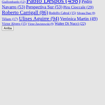
Pablo Despos
(498)
Pedro
Giallombardo
(12)
Navarro
(53)
Perspectiva Sur
(53)
Piru Cioccale
(29)
Roberto Carrigall
(86)
Rodolfo Cabral
(15)
Silvana Daer
(9)
Ulises Aguirre
(94)
Verónica Martin
(49)
Télam
(17)
Walter Di Nucci
(22)
Víctor Alvero
(15)
Víctor Zawistowski
(9)
Arriba