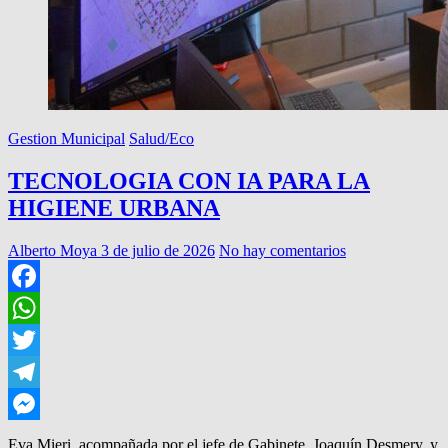
Gestion Municipal
Salud/Eco
TECNOLOGIA CON IA PARA LA
HIGIENE URBANA
Alberto Moya
3 de julio de 2026
No hay comentarios
Facebook
WhatsApp
Twitter
Telegram
Messenger
Eva Mieri, acompañada por el jefe de Gabinete, Joaquín Desmery, y