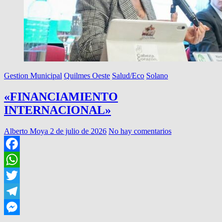
Gestion Municipal
Quilmes Oeste
Salud/Eco
Solano
«FINANCIAMIENTO
INTERNACIONAL»
Alberto Moya
2 de julio de 2026
No hay comentarios
Facebook
WhatsApp
Twitter
Telegram