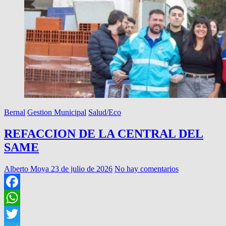
Bernal
Gestion Municipal
Salud/Eco
REFACCION DE LA CENTRAL DEL
SAME
Alberto Moya
23 de julio de 2026
No hay comentarios
Facebook
WhatsApp