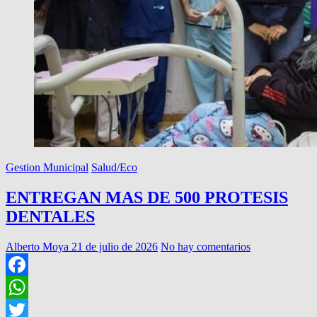
Gestion Municipal
Salud/Eco
ENTREGAN MAS DE 500 PROTESIS
DENTALES
Alberto Moya
21 de julio de 2026
No hay comentarios
Facebook
WhatsApp