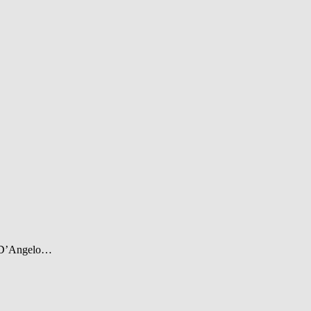
co D’Angelo…