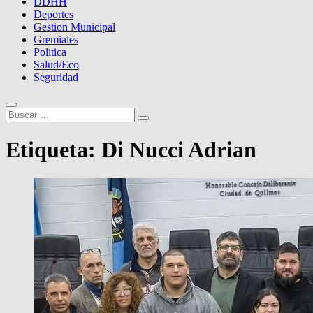
DDHH
Deportes
Gestion Municipal
Gremiales
Politica
Salud/Eco
Seguridad
Buscar
…
Etiqueta:
Di Nucci Adrian