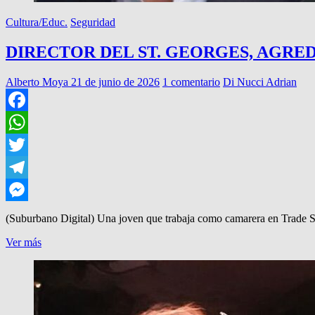
Cultura/Educ.
Seguridad
DIRECTOR DEL ST. GEORGES, AGRE
Alberto Moya
21 de junio de 2026
1 comentario
Di Nucci Adrian
Facebook
WhatsApp
Twitter
Telegram
Messenger
(Suburbano Digital) Una joven que trabaja como camarera en Trade 
DIRECTOR
Ver más
DEL
ST.
GEORGES,
AGREDE
A