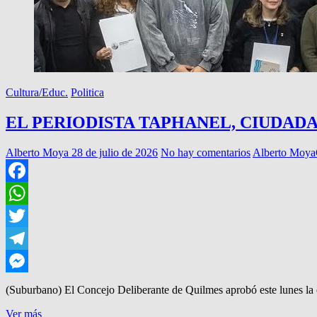
Cultura/Educ.
Politica
EL PERIODISTA TAPHANEL, CIUDAD
Alberto Moya
28 de julio de 2026
No hay comentarios
Alberto Moya
Facebook
WhatsApp
Twitter
Telegram
Messenger
(Suburbano) El Concejo Deliberante de Quilmes aprobó este lunes la
EL
Ver más