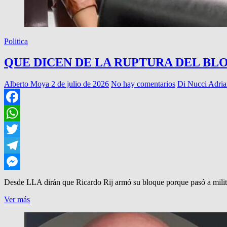
Politica
QUE DICEN DE LA RUPTURA DEL BL
Alberto Moya
2 de julio de 2026
No hay comentarios
Di Nucci Adria
Facebook
WhatsApp
Twitter
Telegram
Messenger
Desde LLA dirán que Ricardo Rij armó su bloque porque pasó a mili
QUE
Ver más
DICEN
DE
LA