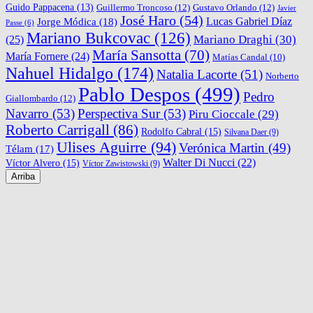
Guido Pappacena
(13)
Guillermo Troncoso
(12)
Gustavo Orlando
(12)
Javier
José Haro
(54)
Lucas Gabriel Díaz
Jorge Módica
(18)
Passe
(6)
Mariano Bukcovac
(126)
Mariano Draghi
(30)
(25)
María Sansotta
(70)
María Fornere
(24)
Matías Candal
(10)
Nahuel Hidalgo
(174)
Natalia Lacorte
(51)
Norberto
Pablo Despos
(499)
Pedro
Giallombardo
(12)
Navarro
(53)
Perspectiva Sur
(53)
Piru Cioccale
(29)
Roberto Carrigall
(86)
Rodolfo Cabral
(15)
Silvana Daer
(9)
Ulises Aguirre
(94)
Verónica Martin
(49)
Télam
(17)
Walter Di Nucci
(22)
Víctor Alvero
(15)
Víctor Zawistowski
(9)
Arriba