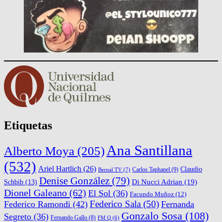
Etiquetas
Ana Santillana
Alberto Moya
(205)
(532)
Ariel Hartlich
(26)
Claudio
Carlos Taphanel
(9)
Bernal TV
(7)
Denise González
(79)
Di Nucci Adrian
(19)
Schbib
(13)
Dionel Galeano
(62)
El Sol
(36)
Facundo Muñoz
(12)
Federico Sala
(50)
Federico Ramondi
(42)
Fernanda
Gonzalo Sosa
(108)
Segreto
(36)
Fernando Gallo
(8)
FM Q
(6)