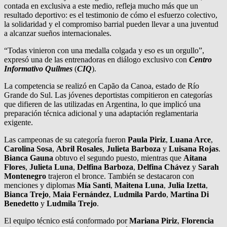
contada en exclusiva a este medio, refleja mucho más que un
resultado deportivo: es el testimonio de cómo el esfuerzo colectivo,
la solidaridad y el compromiso barrial pueden llevar a una juventud
a alcanzar sueños internacionales.
“Todas vinieron con una medalla colgada y eso es un orgullo”,
expresó una de las entrenadoras en diálogo exclusivo con
Centro
Informativo Quilmes
(
CIQ
).
La competencia se realizó en Capão da Canoa, estado de Río
Grande do Sul. Las jóvenes deportistas compitieron en categorías
que difieren de las utilizadas en Argentina, lo que implicó una
preparación técnica adicional y una adaptación reglamentaria
exigente.
Las campeonas de su categoría fueron
Paula Piriz
,
Luana Arce
,
Carolina Sosa
,
Abril Rosales
,
Julieta Barboza
y
Luisana Rojas
.
Bianca Gauna
obtuvo el segundo puesto, mientras que
Aitana
Flores
,
Julieta Luna
,
Delfina Barboza
,
Delfina Chávez
y
Sarah
Montenegro
trajeron el bronce. También se destacaron con
menciones y diplomas
Mía Santi
,
Maitena Luna
,
Julia Izetta
,
Bianca Trejo
,
Maia Fernández
,
Ludmila Pardo
,
Martina Di
Benedetto
y
Ludmila Trejo
.
El equipo técnico está conformado por
Mariana Piriz
,
Florencia