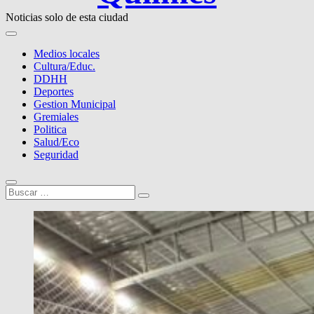
Noticias solo de esta ciudad
Medios locales
Cultura/Educ.
DDHH
Deportes
Gestion Municipal
Gremiales
Politica
Salud/Eco
Seguridad
Buscar
…