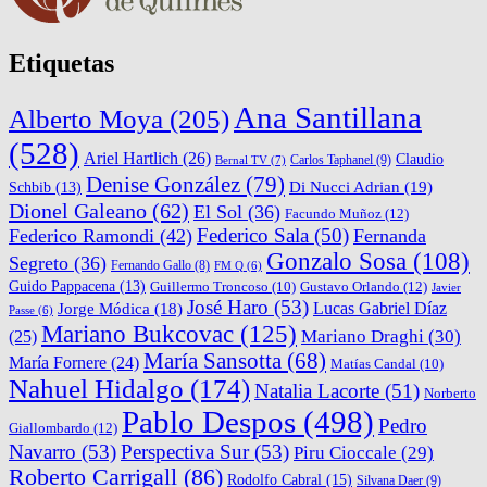
Etiquetas
Ana Santillana
Alberto Moya
(205)
(528)
Ariel Hartlich
(26)
Claudio
Carlos Taphanel
(9)
Bernal TV
(7)
Denise González
(79)
Di Nucci Adrian
(19)
Schbib
(13)
Dionel Galeano
(62)
El Sol
(36)
Facundo Muñoz
(12)
Federico Sala
(50)
Federico Ramondi
(42)
Fernanda
Gonzalo Sosa
(108)
Segreto
(36)
Fernando Gallo
(8)
FM Q
(6)
Guido Pappacena
(13)
Gustavo Orlando
(12)
Guillermo Troncoso
(10)
Javier
José Haro
(53)
Lucas Gabriel Díaz
Jorge Módica
(18)
Passe
(6)
Mariano Bukcovac
(125)
Mariano Draghi
(30)
(25)
María Sansotta
(68)
María Fornere
(24)
Matías Candal
(10)
Nahuel Hidalgo
(174)
Natalia Lacorte
(51)
Norberto
Pablo Despos
(498)
Pedro
Giallombardo
(12)
Navarro
(53)
Perspectiva Sur
(53)
Piru Cioccale
(29)
Roberto Carrigall
(86)
Rodolfo Cabral
(15)
Silvana Daer
(9)