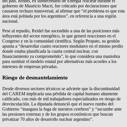
del país. Reidel, ex subsecretario de Energía Nuclear durante el
gobierno de Mauricio Macri, fue criticado por declaraciones que
causaron rechazo transversal, al afirmar que “el problema es que esta
área está poblada por los argentinos”, en referencia a una región
nacional.
Pese al repudio, Reidel fue ascendido a una de las posiciones más
influyentes del sector energético, lo que generó reacciones en el
Congreso y en la comunidad científica. Según Propato, su gestión
apunta a “desarrollar cuatro reactores modulares en el mismo predio
donde estaba planificada la cuarta central nuclear, con
financiamiento ya comprometido”, lo que considera una maniobra
para sustituir el modelo estatal por alternativas más acordes a los
intereses de empresas privadas.
Riesgo de desmantelamiento
Desde diversos sectores técnicos se advierte que la discontinuidad
del CAREM implicaría una pérdida de capital humano altamente
calificado, con más de mil trabajadores especializados en riesgo de
desvinculación. La diputada denunció que el nuevo rumbo del
Gobierno “inaugura la fuga de nuestros cerebros” y “sucumbe ante
las presiones externas y de los grupos económicos que buscan
privatizar 70 años de desarrollo nuclear argentino”.