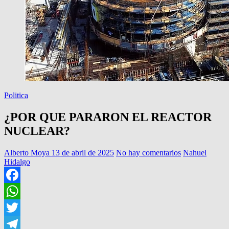
Politica
¿POR QUE PARARON EL REACTOR
NUCLEAR?
Alberto Moya
13 de abril de 2025
No hay comentarios
Nahuel
Hidalgo
Facebook
WhatsApp
Twitter