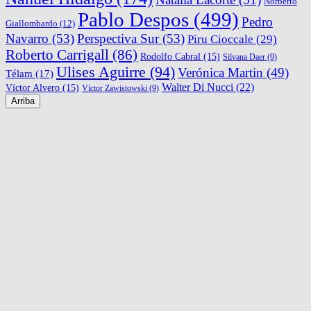
Norberto
Pablo Despos
(499)
Pedro
Giallombardo
(12)
Navarro
(53)
Perspectiva Sur
(53)
Piru Cioccale
(29)
Roberto Carrigall
(86)
Rodolfo Cabral
(15)
Silvana Daer
(9)
Ulises Aguirre
(94)
Verónica Martin
(49)
Télam
(17)
Walter Di Nucci
(22)
Víctor Alvero
(15)
Víctor Zawistowski
(9)
Arriba