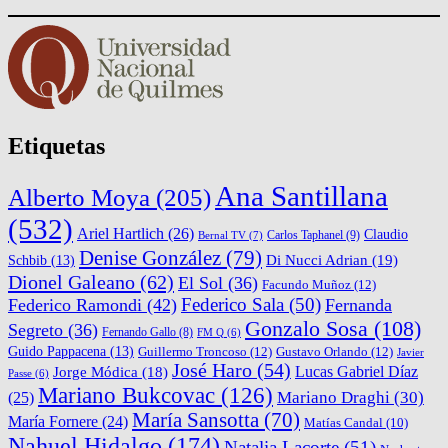
Etiquetas
Ana Santillana
Alberto Moya
(205)
(532)
Ariel Hartlich
(26)
Claudio
Carlos Taphanel
(9)
Bernal TV
(7)
Denise González
(79)
Di Nucci Adrian
(19)
Schbib
(13)
Dionel Galeano
(62)
El Sol
(36)
Facundo Muñoz
(12)
Federico Sala
(50)
Federico Ramondi
(42)
Fernanda
Gonzalo Sosa
(108)
Segreto
(36)
Fernando Gallo
(8)
FM Q
(6)
Guido Pappacena
(13)
Guillermo Troncoso
(12)
Gustavo Orlando
(12)
Javier
José Haro
(54)
Lucas Gabriel Díaz
Jorge Módica
(18)
Passe
(6)
Mariano Bukcovac
(126)
Mariano Draghi
(30)
(25)
María Sansotta
(70)
María Fornere
(24)
Matías Candal
(10)
Nahuel Hidalgo
(174)
Natalia Lacorte
(51)