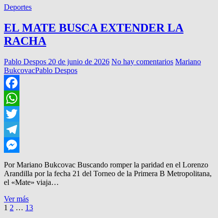
Deportes
EL MATE BUSCA EXTENDER LA
RACHA
Pablo Despos
20 de junio de 2026
No hay comentarios
Mariano
Bukcovac
Pablo Despos
Facebook
WhatsApp
Twitter
Telegram
Messenger
Por Mariano Bukcovac Buscando romper la paridad en el Lorenzo
Arandilla por la fecha 21 del Torneo de la Primera B Metropolitana,
el «Mate» viaja…
EL
Ver más
Paginación
Página
Página
Página
MATE
Página
1
2
…
13
BUSCA
siguiente