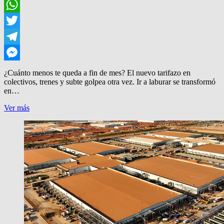
Facebook
WhatsApp
Twitter
Telegram
Messenger
¿Cuánto menos te queda a fin de mes? El nuevo tarifazo en
colectivos, trenes y subte golpea otra vez. Ir a laburar se transformó
en…
IR
Ver más
AL
TRABAJO,
UN
LUJO
IMPAGABLE