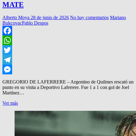
MATE
Alberto Moya
28 de junio de 2026
No hay comentarios
Mariano
Bukcovac
Pablo Despos
Facebook
WhatsApp
Twitter
Telegram
Messenger
GREGORIO DE LAFERRERE – Argentino de Quilmes rescató un
punto en su visita a Deportivo Laferrere. Fue 1 a 1 con gol de Joel
Martínez…
UN
Ver más
PUNTO
QUE
SUMA
PARA
EL
MATE