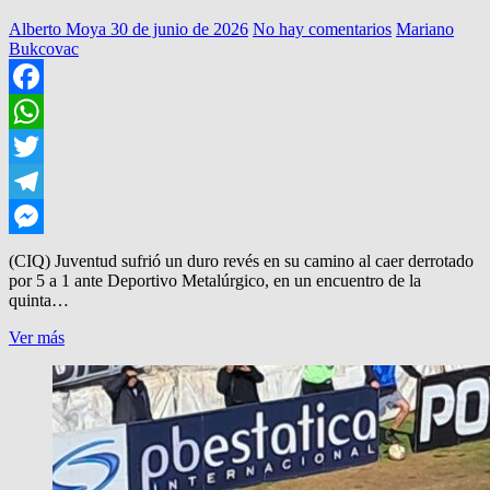
Alberto Moya
30 de junio de 2026
No hay comentarios
Mariano
Bukcovac
Facebook
WhatsApp
Twitter
Telegram
Messenger
(CIQ) Juventud sufrió un duro revés en su camino al caer derrotado
por 5 a 1 ante Deportivo Metalúrgico, en un encuentro de la
quinta…
JUVENTUD:
Ver más
CAIDA
Y
RENUNCIAS