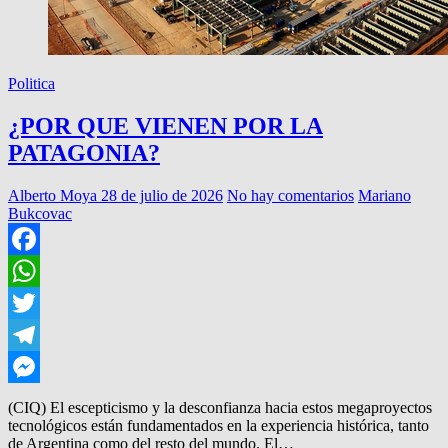
Politica
¿POR QUE VIENEN POR LA
PATAGONIA?
Alberto Moya
28 de julio de 2026
No hay comentarios
Mariano
Bukcovac
Facebook
WhatsApp
Twitter
Telegram
Messenger
(CIQ) El escepticismo y la desconfianza hacia estos megaproyectos
tecnológicos están fundamentados en la experiencia histórica, tanto
de Argentina como del resto del mundo. El…