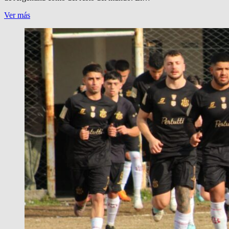
¿POR
Ver más
QUE
VIENEN
POR
LA
PATAGONIA?