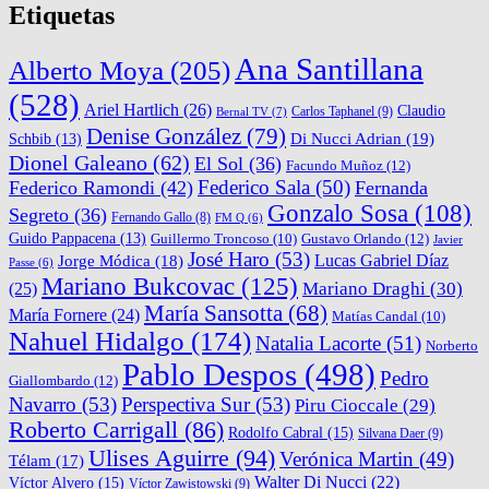
Etiquetas
Ana Santillana
Alberto Moya
(205)
(528)
Ariel Hartlich
(26)
Claudio
Carlos Taphanel
(9)
Bernal TV
(7)
Denise González
(79)
Di Nucci Adrian
(19)
Schbib
(13)
Dionel Galeano
(62)
El Sol
(36)
Facundo Muñoz
(12)
Federico Sala
(50)
Federico Ramondi
(42)
Fernanda
Gonzalo Sosa
(108)
Segreto
(36)
Fernando Gallo
(8)
FM Q
(6)
Guido Pappacena
(13)
Gustavo Orlando
(12)
Guillermo Troncoso
(10)
Javier
José Haro
(53)
Lucas Gabriel Díaz
Jorge Módica
(18)
Passe
(6)
Mariano Bukcovac
(125)
Mariano Draghi
(30)
(25)
María Sansotta
(68)
María Fornere
(24)
Matías Candal
(10)
Nahuel Hidalgo
(174)
Natalia Lacorte
(51)
Norberto
Pablo Despos
(498)
Pedro
Giallombardo
(12)
Navarro
(53)
Perspectiva Sur
(53)
Piru Cioccale
(29)
Roberto Carrigall
(86)
Rodolfo Cabral
(15)
Silvana Daer
(9)
Ulises Aguirre
(94)
Verónica Martin
(49)
Télam
(17)
Walter Di Nucci
(22)
Víctor Alvero
(15)
Víctor Zawistowski
(9)