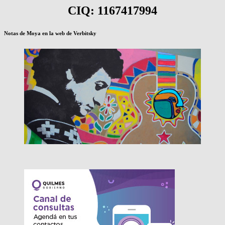
de
EXTENDER
CIQ: 1167417994
entradas
LA
RACHA
Notas de Moya en la web de Verbitsky