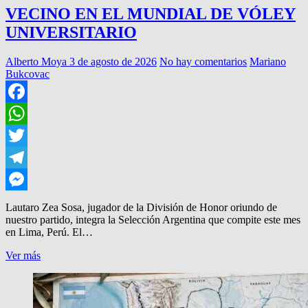
VECINO EN EL MUNDIAL DE VÓLEY
UNIVERSITARIO
Alberto Moya
3 de agosto de 2026
No hay comentarios
Mariano
Bukcovac
Facebook
WhatsApp
Twitter
Telegram
Messenger
Lautaro Zea Sosa, jugador de la División de Honor oriundo de
nuestro partido, integra la Selección Argentina que compite este mes
en Lima, Perú. El…
VECINO
Ver más
EN
EL
MUNDIAL
DE