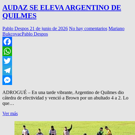
AUDAZ SE ELEVA ARGENTINO DE
QUILMES
Pablo Despos
21 de junio de 2026
No hay comentarios
Mariano
Bukcovac
Pablo Despos
Facebook
WhatsApp
Twitter
Telegram
Messenger
ADROGUÉ – En una tarde vibrante, Argentino de Quilmes dio
cátedra de efectividad y venció a Brown por un abultado 4 a 2. Lo
que…
AUDAZ
Ver más
SE
ELEVA
ARGENTINO
DE