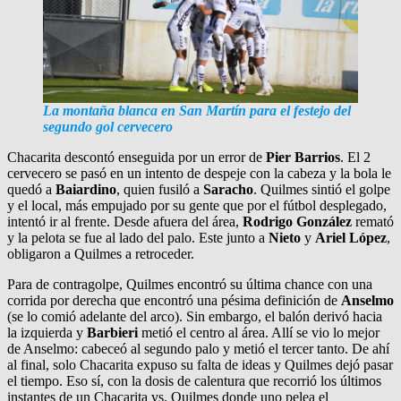
La montaña blanca en San Martín para el festejo del
segundo gol cervecero
Chacarita descontó enseguida por un error de
Pier Barrios
. El 2
cervecero se pasó en un intento de despeje con la cabeza y la bola le
quedó a
Baiardino
, quien fusiló a
Saracho
. Quilmes sintió el golpe
y el local, más empujado por su gente que por el fútbol desplegado,
intentó ir al frente. Desde afuera del área,
Rodrigo González
remató
y la pelota se fue al lado del palo. Este junto a
Nieto
y
Ariel López
,
obligaron a Quilmes a retroceder.
Para de contragolpe, Quilmes encontró su última chance con una
corrida por derecha que encontró una pésima definición de
Anselmo
(se lo comió adelante del arco). Sin embargo, el balón derivó hacia
la izquierda y
Barbieri
metió el centro al área. Allí se vio lo mejor
de Anselmo: cabeceó al segundo palo y metió el tercer tanto. De ahí
al final, solo Chacarita expuso su falta de ideas y Quilmes dejó pasar
el tiempo. Eso sí, con la dosis de calentura que recorrió los últimos
instantes de un Chacarita vs. Quilmes donde uno pelea el