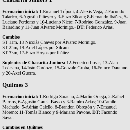
Formación inicial:
1-Emanuel Trípodi; 4-Alexis Vega, 2-Facundo
Talarico, 6-Agustín Piñeyro y 3-Enzo Silcam; 8-Fernando Ibáñez, 5-
Luciano Perdomo y 10-Luciano Nieto; 7-Rodrigo González, 9-Juan
Baiardino y 11-Juan Álvarez Morinigo.-
DT:
Federico Arias.
Cambios
ST 11m, 18-Nicolás Chaves por Álvarez Morinigo.
ST 25m, 19-Ariel López por Silcam
ST 33m, 17-Enzo Hoyos por Ibáñez
Suplentes de Chacarita Juniors:
12-Federico Losas, 13-Alan
Ledesma, 14-Iván Cardozo, 15-Gonzalo Groba, 16-Franco Daranno
y 20-Axel Guerra.
Quilmes 3
Formación inicial:
1-Rodrigo Saracho; 4-Martín Ortega, 2-Rafael
Barrios, 6-Agustín García Basso y 3-Ramiro Arias; 10-Camilo
Machado, 5-Adrián Calello, 8-Brandon Obregón y 7-Emanuel
Moreno; 11-Tomás Blanco y 9-Mariano Pavone.
DT:
Facundo
Sava.-
Cambios en Quilmes