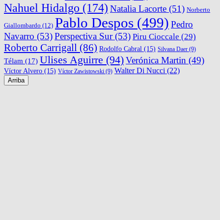
Nahuel Hidalgo
(174)
Natalia Lacorte
(51)
Norberto
Pablo Despos
(499)
Pedro
Giallombardo
(12)
Navarro
(53)
Perspectiva Sur
(53)
Piru Cioccale
(29)
Roberto Carrigall
(86)
Rodolfo Cabral
(15)
Silvana Daer
(9)
Ulises Aguirre
(94)
Verónica Martin
(49)
Télam
(17)
Walter Di Nucci
(22)
Víctor Alvero
(15)
Víctor Zawistowski
(9)
Arriba