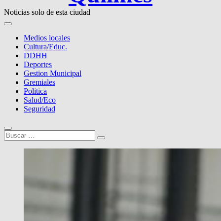
Noticias solo de esta ciudad
Medios locales
Cultura/Educ.
DDHH
Deportes
Gestion Municipal
Gremiales
Politica
Salud/Eco
Seguridad
Buscar
…