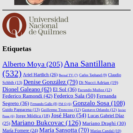
Etiquetas
Ana Santillana
Alberto Moya
(205)
(532)
Ariel Hartlich
(26)
Claudio
Carlos Taphanel
(9)
Bernal TV
(7)
Denise González
(79)
Di Nucci Adrian
(19)
Schbib
(13)
Dionel Galeano
(62)
El Sol
(36)
Facundo Muñoz
(12)
Federico Sala
(50)
Federico Ramondi
(42)
Fernanda
Gonzalo Sosa
(108)
Segreto
(36)
Fernando Gallo
(8)
FM Q
(6)
Guido Pappacena
(13)
Guillermo Troncoso
(12)
Gustavo Orlando
(12)
Javier
José Haro
(54)
Lucas Gabriel Díaz
Jorge Módica
(18)
Passe
(6)
Mariano Bukcovac
(126)
Mariano Draghi
(30)
(25)
María Sansotta
(70)
María Fornere
(24)
Matías Candal
(10)