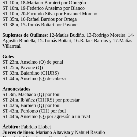
ST 10m, 18-Mariano Barbieri por Obregón
ST 10m, 19-Federico Anselmo por Blanco
ST 10m, 20-Facundo Silva por Emanuel Moreno
ST 35m, 16-Rafael Barrios por Ortega
ST 38m, 15-Tomás Bottari por Pavone
Suplentes de Quilmes:
12-Matías Budiño, 13-Rodrigo Moreira, 14-
Agustín Bindella, 15-Tomás Bottari, 16-Rafael Barrios y 17-Matías
Villarreal.
Goles
ST 23m, Anselmo (Q) de penal
ST 25m, Pavone (Q)
ST 33m, Baiardino (CHJRS)
ST 44m, Anselmo (Q) de cabeza
Amonestados
ST 3m, Machado (Q) por foul
ST 24m, Ib´áñez (CHJRS) por protestar
ST 42m, Barbieri (Q) por foul
ST 43m, Perdomo (CH) por foul
ST 44m, Anselmo (Q) por agresión a un rival
Árbitro:
Fabricio Llobet
Jueces de línea:
Mariano Altavista y Nahuel Rasullo