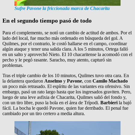
Sufre Pavone la friccionada marca de Chacarita
En el segundo tiempo pasó de todo
Para el complemento, se notó un cambio de actitud de ambos. Por el
lado del local, fue mucho más ordenado en búsqueda del gol. A
Quilmes, por el contrario, le costó hallarse en el campo, coordinar
algún ataque y tener una salida clara. A los 5 minutos, Ortega falló
en un salto y aprovechó Nieto. El 10 chacaritense la acomodó con el
pecho y le pegó rasante. Saracho, muy atento, capturó sin
problemas.
Tras el triple cambio de los 10 minutos, Quilmes tuvo otra cara. En
la delantera quedaron
Anselmo
y
Pavone
, con
Camilo Machado
un poco más retrasado. El espíritu de las variantes era ofensivo. Sin
embargo, pasó un rato largo hasta que los ingresados graviten. Pero,
luego de una leve asfixia de Chacarita, Quilmes salió del fondo y,
con un tiro libre, puso la bola en el área de Trípodi.
Barbieri
la bajó
fácil. La bocha le quedó Pavone, quien fue derribado. El penal fue
cambiado por un tiro certero a media altura.