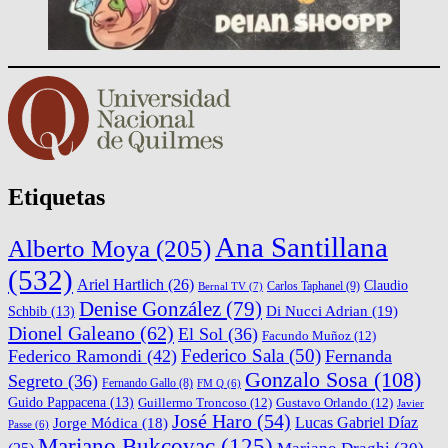
Etiquetas
Ana Santillana
Alberto Moya
(205)
(532)
Ariel Hartlich
(26)
Claudio
Carlos Taphanel
(9)
Bernal TV
(7)
Denise González
(79)
Di Nucci Adrian
(19)
Schbib
(13)
Dionel Galeano
(62)
El Sol
(36)
Facundo Muñoz
(12)
Federico Sala
(50)
Federico Ramondi
(42)
Fernanda
Gonzalo Sosa
(108)
Segreto
(36)
Fernando Gallo
(8)
FM Q
(6)
Guido Pappacena
(13)
Guillermo Troncoso
(12)
Gustavo Orlando
(12)
Javier
José Haro
(54)
Lucas Gabriel Díaz
Jorge Módica
(18)
Passe
(6)
Mariano Bukcovac
(125)