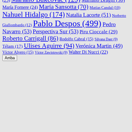
Mariano Draghi
(30)
(25)
María Sansotta
(70)
María Fornere
(24)
Matías Candal
(10)
Nahuel Hidalgo
(174)
Natalia Lacorte
(51)
Norberto
Pablo Despos
(499)
Pedro
Giallombardo
(12)
Navarro
(53)
Perspectiva Sur
(53)
Piru Cioccale
(29)
Roberto Carrigall
(86)
Rodolfo Cabral
(15)
Silvana Daer
(9)
Ulises Aguirre
(94)
Verónica Martin
(49)
Télam
(17)
Walter Di Nucci
(22)
Víctor Alvero
(15)
Víctor Zawistowski
(9)
Arriba