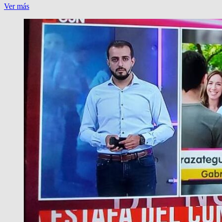
¿QUE
Ver más
PASO
ENTRE
LA
UNAJ
E
YPF
POR
LOS
TERRENOS?