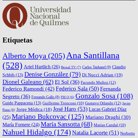
Etiquetas
Ana Santillana
Alberto Moya
(205)
(528)
Ariel Hartlich
(26)
Claudio
Carlos Taphanel
(9)
Bernal TV
(7)
Denise González
(79)
Di Nucci Adrian
(19)
Schbib
(13)
Dionel Galeano
(62)
El Sol
(36)
Facundo Muñoz
(12)
Federico Sala
(50)
Federico Ramondi
(42)
Fernanda
Gonzalo Sosa
(108)
Segreto
(36)
Fernando Gallo
(8)
FM Q
(6)
Guido Pappacena
(13)
Gustavo Orlando
(12)
Guillermo Troncoso
(10)
Javier
José Haro
(53)
Lucas Gabriel Díaz
Jorge Módica
(18)
Passe
(6)
Mariano Bukcovac
(125)
Mariano Draghi
(30)
(25)
María Sansotta
(68)
María Fornere
(24)
Matías Candal
(10)
Nahuel Hidalgo
(174)
Natalia Lacorte
(51)
Norberto