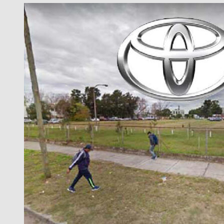
LO
DE
“BOLIVIANA
DE
MIERDA”