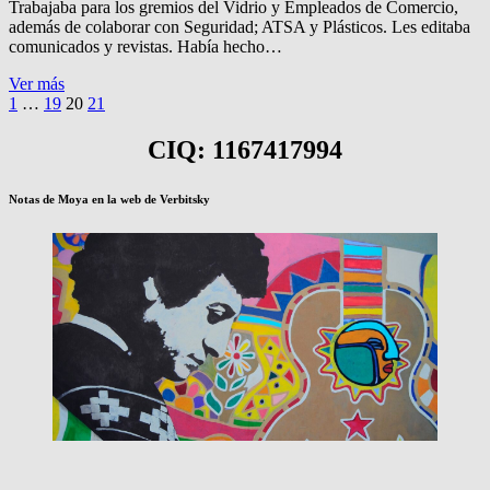
Trabajaba para los gremios del Vidrio y Empleados de Comercio,
además de colaborar con Seguridad; ATSA y Plásticos. Les editaba
comunicados y revistas. Había hecho…
MURIO
Ver más
Paginación
Página
Página
Página
EL
Página
Página
Página
1
…
19
20
21
anterior
PERIODISTA
siguiente
de
CARLOS
CIQ: 1167417994
entradas
DOMINGUEZ
Notas de Moya en la web de Verbitsky