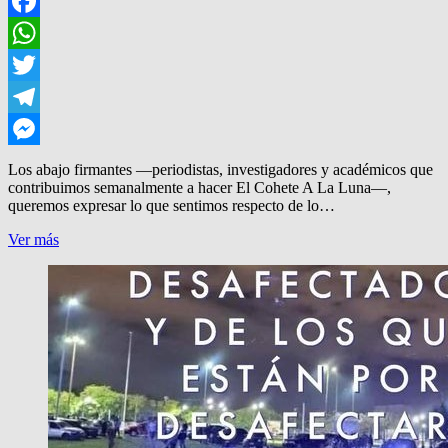
Facebook
WhatsApp
Twitter
Telegram
Messenger
Los abajo firmantes —periodistas, investigadores y académicos que
contribuimos semanalmente a hacer El Cohete A La Luna—,
queremos expresar lo que sentimos respecto de lo…
DE
Ver más
LA
TRIPULACIÓN
DE
EL
COHETE
A
LA
LUNA,
A
HV