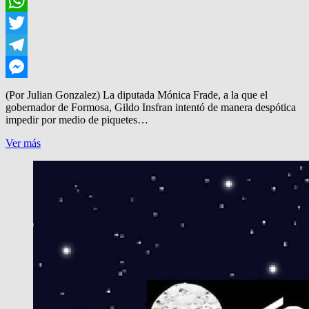
Facebook
WhatsApp
Twitter
Telegram
Messenger
(Por Julian Gonzalez) La diputada Mónica Frade, a la que el
gobernador de Formosa, Gildo Insfran intentó de manera despótica
impedir por medio de piquetes…
IRONICA
Ver más
PRESENTACION
DE
LA
DIPUTADA
FRADE