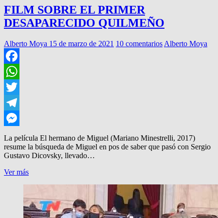
FILM SOBRE EL PRIMER
DESAPARECIDO QUILMEÑO
Alberto Moya
15 de marzo de 2021
10 comentarios
Alberto Moya
Facebook
WhatsApp
Twitter
Telegram
Messenger
La película El hermano de Miguel (Mariano Minestrelli, 2017)
resume la búsqueda de Miguel en pos de saber que pasó con Sergio
Gustavo Dicovsky, llevado…
FILM
Ver más
SOBRE
EL
PRIMER
DESAPARECIDO
QUILMEÑO