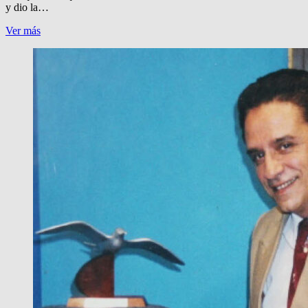
y dio la…
EL
Ver más
CONCEJAL
KUNZ
Y
LA
CONEXION
QUILMEÑA