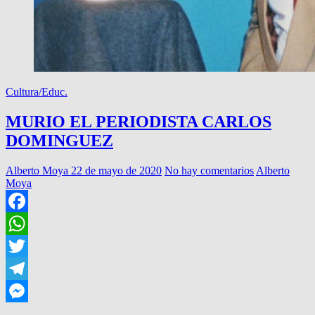
Cultura/Educ.
MURIO EL PERIODISTA CARLOS
DOMINGUEZ
Alberto Moya
22 de mayo de 2020
No hay comentarios
Alberto
Moya
Facebook
WhatsApp
Twitter
Telegram
Messenger