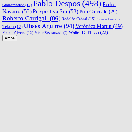
Pablo Despos
(498)
Pedro
Giallombardo
(12)
Navarro
(53)
Perspectiva Sur
(53)
Piru Cioccale
(29)
Roberto Carrigall
(86)
Rodolfo Cabral
(15)
Silvana Daer
(9)
Ulises Aguirre
(94)
Verónica Martin
(49)
Télam
(17)
Walter Di Nucci
(22)
Víctor Alvero
(15)
Víctor Zawistowski
(9)
Arriba