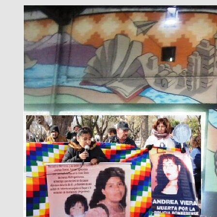
M.
GALLARDO,
HEROE
DE
LA
RESISTENCIA