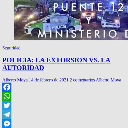
Seguridad
POLICIA: LA EXTORSION VS. LA
AUTORIDAD
Alberto Moya
14 de febrero de 2021
2 comentarios
Alberto Moya
Facebook
WhatsApp
Twitter
Telegram